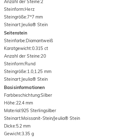
Anzahl der Steine
:
2
Steinform
:
Herz
Steingröße
:
7*7 mm
Steinart
:
Jeulia® Stein
Seitenstein
Steinfarbe
:
Diamantweiß
Karatgewicht
:
0.315 ct
Anzahl der Steine
:
20
Steinform
:
Rund
Steingröße
:
1.0,1.25 mm
Steinart
:
Jeulia® Stein
Basisinformationen
Farbbeschichtung
:
Silber
Höhe
:
22.4 mm
Material
:
925 Sterlingsilber
Steinart
:
Moissanit-Stein/Jeulia® Stein
Dicke
:
5.2 mm
Gewicht
:
3.35 g