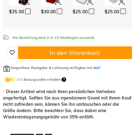
$0.00
$0.00
$0.00
$35.00
$30.00
$25.00
$25.00
Weiß
Granatrot
Amethystviolett
$0.00
$0.00
$0.00
Aquamarinblau
Smaragdgrün
Fancy-Rosa
$0.00
$0.00
$0.00
Die Bestellung wird in 5-10 Werktagen versandt.
Aquamarinblau
Smaragdgrün
Fancy-Rosa
$0.00
$0.00
$0.00
In den Warenkorb
Fuchsienrot
Peridotgrün
Saphirblau
$0.00
$0.00
$0.00
Sorgenfreie Rückgabe & Lieferung verfügbar mit
seel
Fuchsienrot
Peridotgrün
Saphirblau
$0.00
$0.00
$0.00
155
Bonuspunkte erhalten
1
×
Onyx-Schwarz
Fancy Gelb
*
Dieser Artikel wird nach Ihren persönlichen Vorlieben
$0.00
$0.00
angefertigt. Sollten Sie aus irgendeinem Grund mit Ihrem Kauf
Onyx-Schwarz
Fancy Gelb
Schweizerblau
nicht zufrieden sein, können Sie ihn umtauschen oder die
$0.00
$0.00
$0.00
Größe ändern. Bitte beachten Sie, dass dabei eine
Wiedereinlagerungsgebühr von 35% anfällt.
Hellrosa
Orangerosa
Padparadscha-Rot