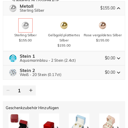
SOMMERSCHLUSSVERKAUF
Code:
Metall
30% RABATT
SUMMER
$155.00
10% RABATT
Sterling Silber
AUF DEN 2.
Kopieren
AUF ALLES
ARTIKEL
Sterling Silber
Gelbgold plattiertes
Rose vergoldetes Silber
$155.00
Silber
$155.00
$155.00
Stein 1
$0.00
Aquamarinblau - 2 Stein (2.4ct)
Stein 2
Jeulia Edelstein
$0.00
Weiß - 20 Stein (0.17ct)
Jeulia Edelstein
Moissanit
$357.00 JETZT
30% RABATT
ENDET IN
00 : 09 : 45 : 13
$510.00
Jeulia Stein
Geschenkzubehör Hinzufügen
Moissanit
$54.00 JETZT
10% RABATT
ENDET IN
00 : 09 : 45 : 13
$60.00
Jeulia Stein
Weiß
Granatrot
Amethystviolett