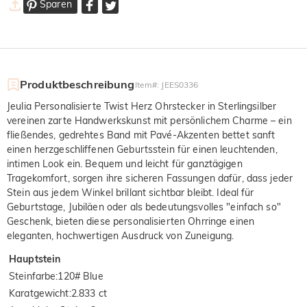
$0.00
$0.00
$0.00
Sparen
Produktbeschreibung
Item#
:
JEES0336
Jeulia Personalisierte Twist Herz Ohrstecker in Sterlingsilber
vereinen zarte Handwerkskunst mit persönlichem Charme – ein
fließendes, gedrehtes Band mit Pavé-Akzenten bettet sanft
einen herzgeschliffenen Geburtsstein für einen leuchtenden,
intimen Look ein. Bequem und leicht für ganztägigen
Tragekomfort, sorgen ihre sicheren Fassungen dafür, dass jeder
Stein aus jedem Winkel brillant sichtbar bleibt. Ideal für
Geburtstage, Jubiläen oder als bedeutungsvolles "einfach so"
Geschenk, bieten diese personalisierten Ohrringe einen
eleganten, hochwertigen Ausdruck von Zuneigung.
Hauptstein
Steinfarbe
:
120# Blue
Karatgewicht
:
2.833 ct