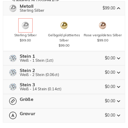
SOMMERSCHLUSSVERKAUF
Code:
Metall
30% RABATT
SUMMER
$99.00
10% RABATT
Sterling Silber
AUF DEN 2.
Kopieren
AUF ALLES
ARTIKEL
Sterling Silber
Gelbgold plattiertes
Rose vergoldetes Silber
$99.00
Silber
$99.00
$99.00
Stein 1
$0.00
Weiß - 1 Stein (1ct)
Stein 2
Jeulia Edelstein
$0.00
Weiß - 2 Stein (0.06ct)
Stein 3
Jeulia Edelstein
$0.00
Weiß - 14 Stein (0.14ct)
Moissanit
$224.00 JETZT
20% RABATT
ENDET IN
00 : 21 : 47 : 27
$280.00
Größe
Jeulia Edelstein
$0.00
Jeulia Stein
Moissanit
Gravur
$20.00
$0.00
Bitte wählen
Größentabelle
Jeulia Stein
Moissanit
$54.00 JETZT
10% RABATT
ENDET IN
00 : 21 : 47 : 27
0
/
16
$60.00
Weiß
Granatrot
Amethystviolett