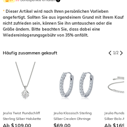
*
Dieser Artikel wird nach Ihren persönlichen Vorlieben
angefertigt. Sollten Sie aus irgendeinem Grund mit Ihrem Kauf
nicht zufrieden sein, können Sie ihn umtauschen oder die
Größe ändern. Bitte beachten Sie, dass dabei eine
Wiedereinlagerungsgebühr von 35% anfällt.
Häufig zusammen gekauft
1
/
2
Jeulia Twist Rundschliff
Jeulia Klassisch Sterling
Jeulia Rundsch
Sterling Silber Halskette
Silber Creolen Ohrringe
Silber Bolo 
Ab $109.00
$69.00
Ab $169