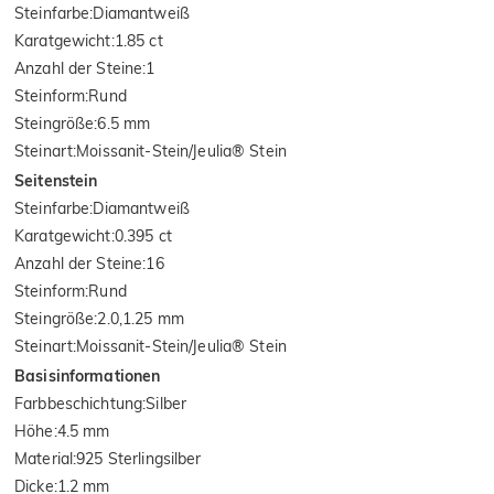
Steinfarbe
:
Diamantweiß
Karatgewicht
:
1.85 ct
Anzahl der Steine
:
1
Steinform
:
Rund
Steingröße
:
6.5 mm
Steinart
:
Moissanit-Stein/Jeulia® Stein
Seitenstein
Steinfarbe
:
Diamantweiß
Karatgewicht
:
0.395 ct
Anzahl der Steine
:
16
Steinform
:
Rund
Steingröße
:
2.0,1.25 mm
Steinart
:
Moissanit-Stein/Jeulia® Stein
Basisinformationen
Farbbeschichtung
:
Silber
Höhe
:
4.5 mm
Material
:
925 Sterlingsilber
Dicke
:
1.2 mm