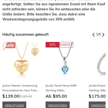
angefertigt. Sollten Sie aus irgendeinem Grund mit Ihrem Kauf
nicht zufrieden sein, können Sie ihn umtauschen oder die
Größe ändern. Bitte beachten Sie, dass dabei eine
Wiedereinlagerungsgebühr von 35% anfällt.
Häufig zusammen gekauft
1
/
6
32%
RABATT
Jeulia Warme Umarmung
Jeulia Twist Herzschliff
Jeulia Klassis
Personalisierte Herz Foto
Sterling Silber
Sterling Silb
Medaillon Halskette mit
$139.00
Personalisierte Halskette
Ab $95.00
$175.00
$189.00
$
Gravur
HINZUFÜGEN
HINZUFÜGEN
HINZUFÜG