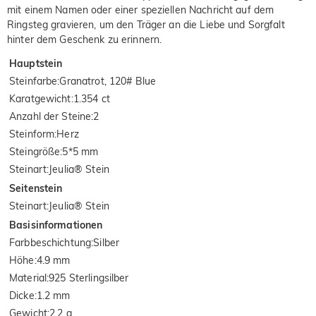
mit einem Namen oder einer speziellen Nachricht auf dem
Ringsteg gravieren, um den Träger an die Liebe und Sorgfalt
hinter dem Geschenk zu erinnern.
Hauptstein
Steinfarbe
:
Granatrot, 120# Blue
Karatgewicht
:
1.354 ct
Anzahl der Steine
:
2
Steinform
:
Herz
Steingröße
:
5*5 mm
Steinart
:
Jeulia® Stein
Seitenstein
Steinart
:
Jeulia® Stein
Basisinformationen
Farbbeschichtung
:
Silber
Höhe
:
4.9 mm
Material
:
925 Sterlingsilber
Dicke
:
1.2 mm
Gewicht
:
2.2 g