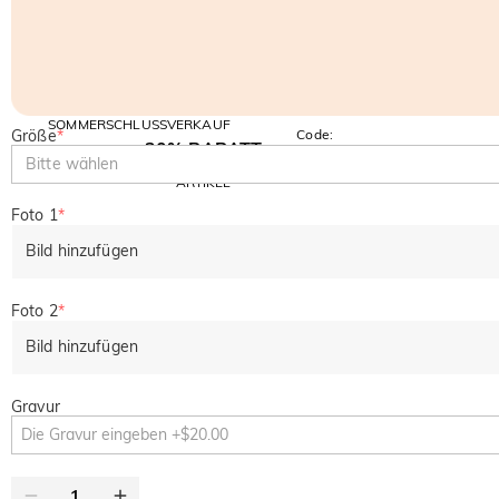
SOMMERSCHLUSSVERKAUF
Größe
*
Code:
30% RABATT
SUMMER
10% RABATT
Bitte wählen
AUF DEN 2.
Kopieren
AUF ALLES
ARTIKEL
Foto 1
*
Bild hinzufügen
Foto 2
*
Bild hinzufügen
Gravur