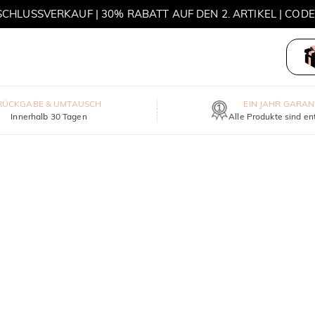
HLUSSVERKAUF | 30% RABATT AUF DEN 2. ARTIKEL | COD
MOVE MY WAY | 3 KAUFEN, HALSKETTE GRATIS
RÜCKGABE & UMTAUSCH
EIN JAHR GARAN
Innerhalb 30 Tagen
Alle Produkte sind en