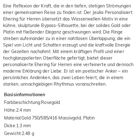
Eine Reflexion der Kraft, die in den tiefen, stetigen Strömungen
einer gemeinsamen Reise zu finden ist. Der Jeulia Personalisiert
Ehering für Herren übersetzt das Wasserwellen-Motiv in eine
kühne, skulpturale Bypass-Silhouette, bei der solides Gold oder
Platin mit fließender Eleganz geschwungen wird. Die Ringe
streben aufeinander zu in einer nahtlosen Überlappung, die ein
Spiel von Licht und Schatten erzeugt und die kraftvolle Energie
der Gezeiten nachahmt. Mit einem kräftigen Profil und einer
hochglanzpolierten Oberfläche gefertigt, bietet dieser
personalisierte Ehering für Herren eine verfeinerte und dennoch
moderne Erklärung der Liebe. Er ist ein poetischer Anker – ein
persönliches Andenken, das zwei Leben feiert, die in einem
starken, unnachgiebigen Rhythmus voranschreiten.
Basisinformationen
Farbbeschichtung
:
Rosegold
Höhe
:
2.4 mm
Material
:
Gold 750/585/416 Massivgold, Platin
Dicke
:
1.3 mm
Gewicht
:
2.48 g