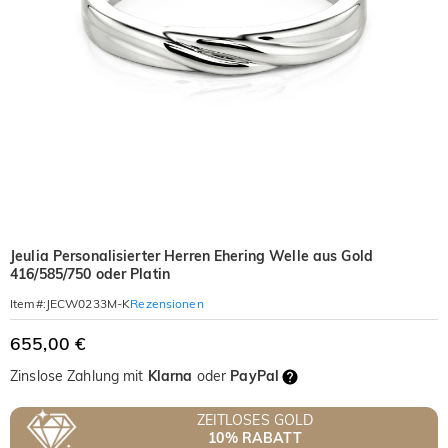
Jeulia Personalisierter Herren Ehering Welle aus Gold
416/585/750 oder Platin
Rezensionen
Item#
:
JECW0233M-K
655,00 €
Zinslose Zahlung mit
Klarna
oder
PayPal
ZEITLOSES GOLD
10% RABATT