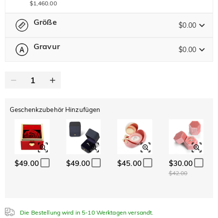
$1,460.00
Größe
$0.00
Gravur
$0.00
Bitte wählen
Größentabelle
0
/
12
Text
Geschenkzubehör Hinzufügen
ABC
ABC
ABC
Schriftart
Klassisch
Italic
Cursive
$49.00
$49.00
$45.00
$30.00
$42.00
Die Bestellung wird in 5-10 Werktagen versandt.