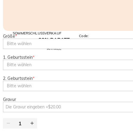
SOMMERSCHLUSSVERKAUF
Größe
*
Code:
30% RABATT
SUMMER
10% RABATT
Bitte wählen
AUF DEN 2.
Kopieren
AUF ALLES
ARTIKEL
1. Geburtsstein
*
Bitte wählen
2. Geburtsstein
*
Bitte wählen
Gravur