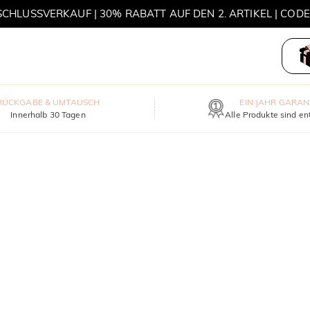
HLUSSVERKAUF | 30% RABATT AUF DEN 2. ARTIKEL | COD
MOVE MY WAY | 3 KAUFEN, HALSKETTE GRATIS
RÜCKGABE & UMTAUSCH
EIN JAHR GARAN
Innerhalb 30 Tagen
Alle Produkte sind en