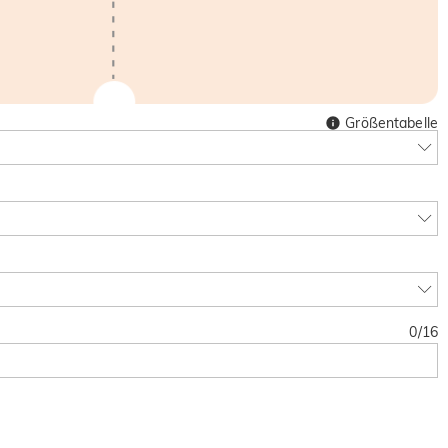
Größentabelle
0
/
16