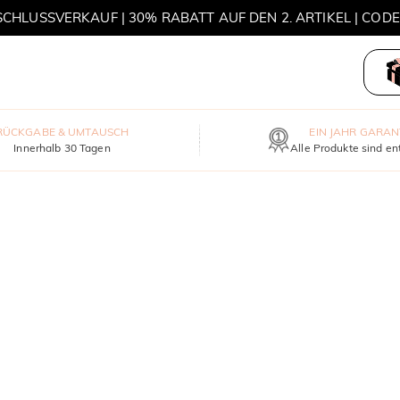
HLUSSVERKAUF | 30% RABATT AUF DEN 2. ARTIKEL | COD
MOVE MY WAY | 3 KAUFEN, HALSKETTE GRATIS
RÜCKGABE & UMTAUSCH
EIN JAHR GARAN
Innerhalb 30 Tagen
Alle Produkte sind en