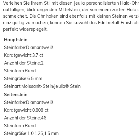
Verleihen Sie Ihrem Stil mit diesen Jeulia personalisierten Halo-Oh
auffälligen, blickfangenden Mittelstein, der von einem zarten Ha
schmeichelt. Die Ohr
haken
sind ebenfalls mit kleinen Steinen verz
einzigartig zu machen, können Sie sowohl das Edelmetall-Finish al
perfekt widerspiegelt.
Hauptstein
Steinfarbe
:
Diamantweiß
Karatgewicht
:
3.7 ct
Anzahl der Steine
:
2
Steinform
:
Rund
Steingröße
:
6.5 mm
Steinart
:
Moissanit-Stein/Jeulia® Stein
Seitenstein
Steinfarbe
:
Diamantweiß
Karatgewicht
:
0.808 ct
Anzahl der Steine
:
46
Steinform
:
Rund
Steingröße
:
1.0,1.25,1.5 mm