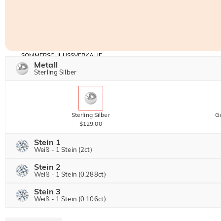
SOMMERSCHLUSSVERKAUF
Code:
Metall
30% RABATT
SUMMER
10% RABATT
Sterling Silber
AUF DEN 2.
Kopieren
AUF ALLES
ARTIKEL
Sterling Silber
Ge
$129.00
Stein 1
Weiß - 1 Stein (2ct)
Stein 2
Jeulia Edelstein
Weiß - 1 Stein (0.288ct)
Stein 3
Jeulia Edelstein
Weiß - 1 Stein (0.106ct)
Moissanit
$274.00 JETZT
25% RABATT
$365.00
Jeulia Edelstein