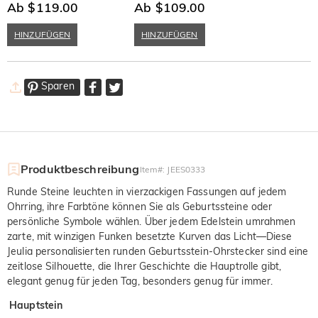
Verlobungsring
Ab $119.00
Ab $109.00
Sterlingsilber
HINZUFÜGEN
HINZUFÜGEN
Sparen
Produktbeschreibung
Item#
:
JEES0333
Runde Steine leuchten in vierzackigen Fassungen auf jedem
Ohrring, ihre Farbtöne können Sie als Geburtssteine oder
persönliche Symbole wählen. Über jedem Edelstein umrahmen
zarte, mit winzigen Funken besetzte Kurven das Licht—Diese
Jeulia personalisierten runden Geburtsstein-Ohrstecker sind eine
zeitlose Silhouette, die Ihrer Geschichte die Hauptrolle gibt,
elegant genug für jeden Tag, besonders genug für immer.
Hauptstein