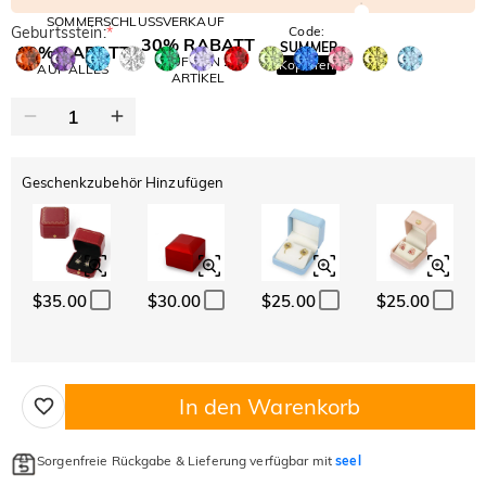
SOMMERSCHLUSSVERKAUF
Geburtsstein:
*
Code:
30% RABATT
SUMMER
10% RABATT
AUF DEN 2.
Kopieren
AUF ALLES
ARTIKEL
Geschenkzubehör Hinzufügen
$35.00
$30.00
$25.00
$25.00
In den Warenkorb
Sorgenfreie Rückgabe & Lieferung verfügbar mit
seel