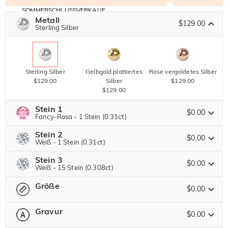
SOMMERSCHLUSSVERKAUF
Code:
Metall
30% RABATT
SUMMER
$129.00
10% RABATT
Sterling Silber
AUF DEN 2.
Kopieren
AUF ALLES
ARTIKEL
Sterling Silber
Gelbgold plattiertes
Rose vergoldetes Silber
$129.00
Silber
$129.00
$129.00
Stein 1
$0.00
Fancy-Rosa - 1 Stein (0.31ct)
Stein 2
Jeulia Stein
$0.00
Weiß - 1 Stein (0.31ct)
Stein 3
Jeulia Stein
$0.00
Weiß - 15 Stein (0.308ct)
Weiß
Granatrot
Amethystviolett
Größe
$0.00
$0.00
$0.00
Jeulia Stein
$0.00
Weiß
Granatrot
Amethystviolett
Gravur
$0.00
$0.00
$0.00
$0.00
Bitte wählen
Größentabelle
Aquamarinblau
Smaragdgrün
Fancy-Rosa
Weiß
Granatrot
Amethystviolett