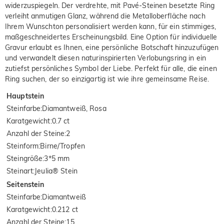
widerzuspiegeln. Der verdrehte, mit Pavé-Steinen besetzte Ring
verleiht anmutigen Glanz, während die Metalloberfläche nach
Ihrem Wunschton personalisiert werden kann, für ein stimmiges,
maßgeschneidertes Erscheinungsbild. Eine Option für individuelle
Gravur erlaubt es Ihnen, eine persönliche Botschaft hinzuzufügen
und verwandelt diesen naturinspirierten Verlobungsring in ein
zutiefst persönliches Symbol der Liebe. Perfekt für alle, die einen
Ring suchen, der so einzigartig ist wie ihre gemeinsame Reise.
Hauptstein
Steinfarbe
:
Diamantweiß, Rosa
Karatgewicht
:
0.7 ct
Anzahl der Steine
:
2
Steinform
:
Birne/Tropfen
Steingröße
:
3*5 mm
Steinart
:
Jeulia® Stein
Seitenstein
Steinfarbe
:
Diamantweiß
Karatgewicht
:
0.212 ct
Anzahl der Steine
:
15