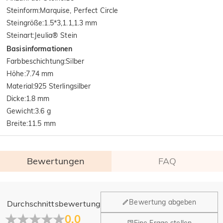
Steinform
:
Marquise, Perfect Circle
Steingröße
:
1.5*3,1.1,1.3 mm
Steinart
:
Jeulia® Stein
Basisinformationen
Farbbeschichtung
:
Silber
Höhe
:
7.74 mm
Material
:
925 Sterlingsilber
Dicke
:
1.8 mm
Gewicht
:
3.6 g
Breite
:
11.5 mm
Bewertungen
FAQ
Allgemein
Bewertung abgeben
Durchschnittsbewertung
Wo befindet sich Ihr Unternehmen?
0.0
Eine Frage stellen