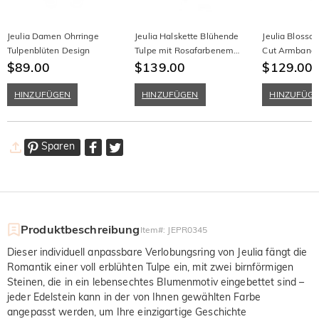
Jeulia Damen Ohrringe
Jeulia Halskette Blühende
Jeulia Blosso
Tulpenblüten Design
Tulpe mit Rosafarbenem
Cut Armband
$89.00
Stein aus Sterling Silber
$139.00
$129.00
HINZUFÜGEN
HINZUFÜGEN
HINZUFÜG
Sparen
Produktbeschreibung
Item#
:
JEPR0345
Dieser individuell anpassbare Verlobungsring von Jeulia fängt die
Romantik einer voll erblühten Tulpe ein, mit zwei birnförmigen
Steinen, die in ein lebensechtes Blumenmotiv eingebettet sind –
jeder Edelstein kann in der von Ihnen gewählten Farbe
angepasst werden, um Ihre einzigartige Geschichte