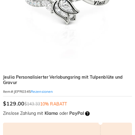
Jeulia Personalisierter Verlobungsring mit Tulpenblüte und
Gravur
Rezensionen
Item#
:
JEPR0345
$129.00
$143.33
10% RABATT
Zinslose Zahlung mit
Klarna
oder
PayPal