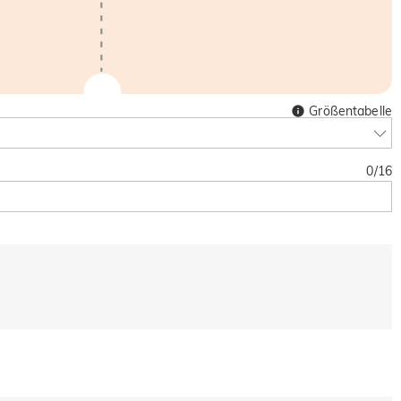
Größentabelle
0
/
16