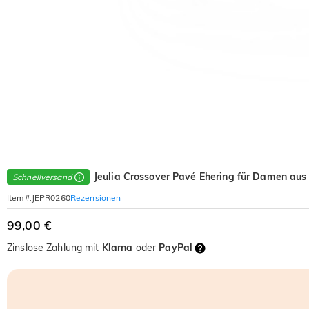
Jeulia Crossover Pavé Ehering für Damen aus 
Schnellversand
Rezensionen
Item#
:
JEPR0260
99,00 €
Zinslose Zahlung mit
Klarna
oder
PayPal