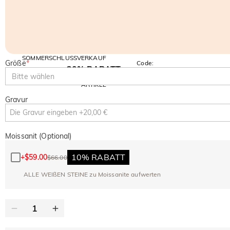
SOMMERSCHLUSSVERKAUF
Größe
*
Code:
30% RABATT
SUMMER
10% RABATT
Bitte wählen
AUF DEN 2.
Kopieren
AUF ALLES
ARTIKEL
Gravur
Moissanit (Optional)
10% RABATT
+
$59.00
$66.00
ALLE WEIßEN STEINE zu Moissanite aufwerten