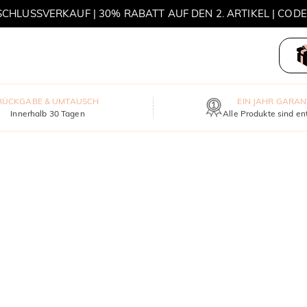
HLUSSVERKAUF | 30% RABATT AUF DEN 2. ARTIKEL | COD
MOVE MY WAY | 3 KAUFEN, HALSKETTE GRATIS
RÜCKGABE & UMTAUSCH
EIN JAHR GARAN
Innerhalb 30 Tagen
Alle Produkte sind en