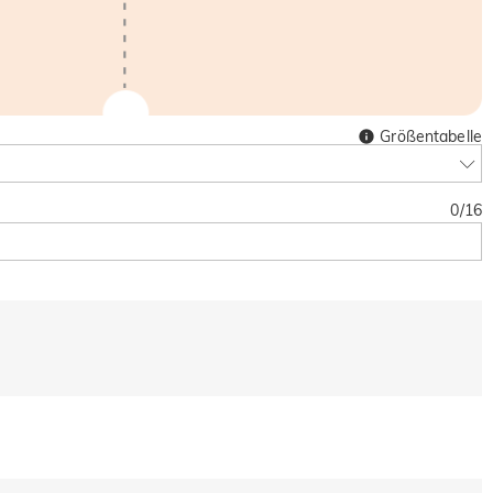
Größentabelle
0
/
16