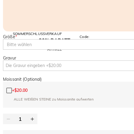
SOMMERSCHLUSSVERKAUF
Größe
*
Code:
30% RABATT
SUMMER
10% RABATT
Bitte wählen
AUF DEN 2.
Kopieren
AUF ALLES
ARTIKEL
Gravur
Moissanit (Optional)
+
$20.00
ALLE WEIßEN STEINE zu Moissanite aufwerten