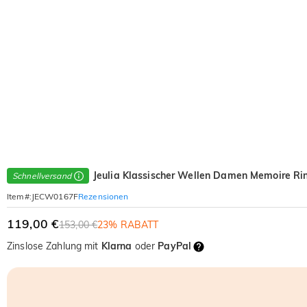
Jeulia Klassischer Wellen Damen Memoire Ring
Schnellversand
Rezensionen
Item#
:
JECW0167F
119,00 €
153,00 €
23% RABATT
Zinslose Zahlung mit
Klarna
oder
PayPal