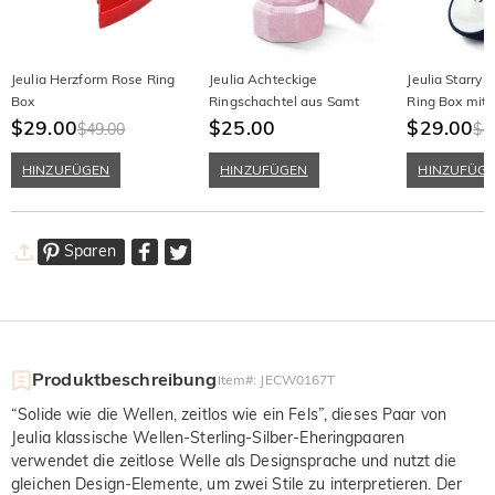
Jeulia Herzform Rose Ring
Jeulia Achteckige
Jeulia Starry 
Box
Ringschachtel aus Samt
Ring Box mit 
$29.00
$25.00
Öffnung
$29.00
$49.00
$4
HINZUFÜGEN
HINZUFÜGEN
HINZUFÜG
Sparen
Produktbeschreibung
Item#
:
JECW0167T
“Solide wie die Wellen, zeitlos wie ein Fels”, dieses Paar von
Jeulia klassische Wellen-Sterling-Silber-Eheringpaaren
verwendet die zeitlose Welle als Designsprache und nutzt die
gleichen Design-Elemente, um zwei Stile zu interpretieren. Der