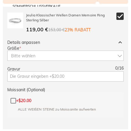
SOMMERSCHLUSSVERKAUF
Code:
30% RABATT
SUMMER
10% RABATT
Jeulia Klassischer Wellen Damen Memoire Ring
AUF DEN 2.
Kopieren
AUF ALLES
Sterling Silber
ARTIKEL
119,00 €
153,00 €
23% RABATT
Details anpassen
Größe
*
Bitte wählen
0
/
16
Gravur
Moissanit (Optional)
+
$20.00
ALLE WEIßEN STEINE zu Moissanite aufwerten