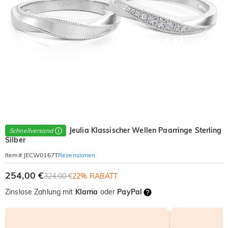
Jeulia Klassischer Wellen Paarringe Sterling
Schnellversand
Silber
Rezensionen
Item#
:
JECW0167T
254,00 €
324,00 €
22% RABATT
Zinslose Zahlung mit
Klarna
oder
PayPal