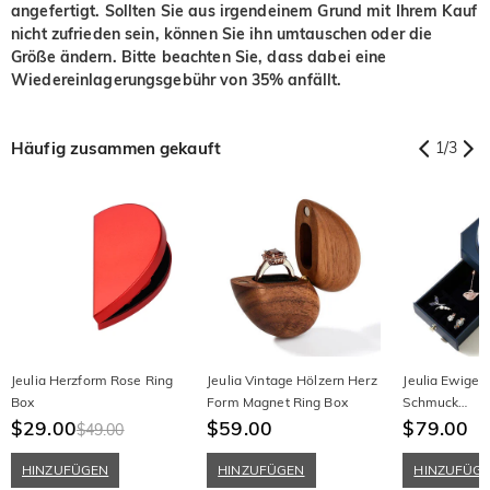
angefertigt. Sollten Sie aus irgendeinem Grund mit Ihrem Kauf
nicht zufrieden sein, können Sie ihn umtauschen oder die
Größe ändern. Bitte beachten Sie, dass dabei eine
Wiedereinlagerungsgebühr von 35% anfällt.
Häufig zusammen gekauft
1
/
3
Jeulia Herzform Rose Ring
Jeulia Vintage Hölzern Herz
Jeulia Ewige
Box
Form Magnet Ring Box
Schmuck
$29.00
$59.00
Aufbewahrun
$79.00
$49.00
HINZUFÜGEN
HINZUFÜGEN
HINZUFÜG