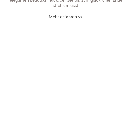
eleganten Brautschmuck, der Sie bis zum glücklichen Ende
strahlen lässt.
Mehr erfahren
>>