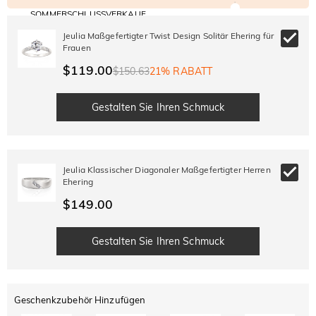
SOMMERSCHLUSSVERKAUF
Code:
30% RABATT
SUMMER
10% RABATT
Jeulia Maßgefertigter Twist Design Solitär Ehering für
AUF DEN 2.
Kopieren
AUF ALLES
Frauen
ARTIKEL
$119.00
$150.63
21% RABATT
Gestalten Sie Ihren Schmuck
Jeulia Klassischer Diagonaler Maßgefertigter Herren
Ehering
$149.00
Gestalten Sie Ihren Schmuck
Geschenkzubehör Hinzufügen