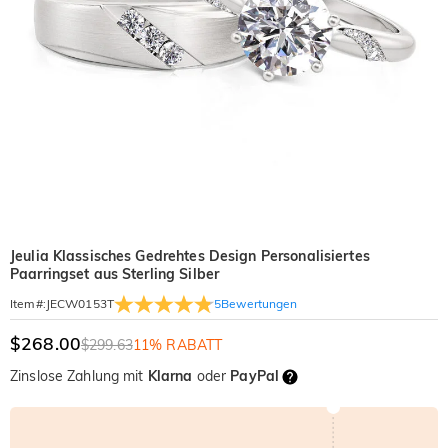
Jeulia Klassisches Gedrehtes Design Personalisiertes
Paarringset aus Sterling Silber
5
Bewertungen
Item#
:
JECW0153T
$268.00
$299.63
11% RABATT
Zinslose Zahlung mit
Klarna
oder
PayPal