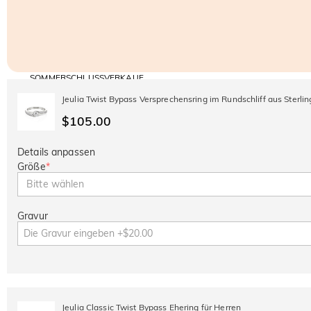
SOMMERSCHLUSSVERKAUF
Code:
30% RABATT
SUMMER
10% RABATT
Jeulia Twist Bypass Versprechensring im Rundschliff aus Sterlin
AUF DEN 2.
Kopieren
AUF ALLES
ARTIKEL
$105.00
Details anpassen
Größe
*
Bitte wählen
Gravur
Jeulia Classic Twist Bypass Ehering für Herren