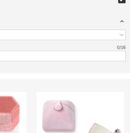
0
/
16