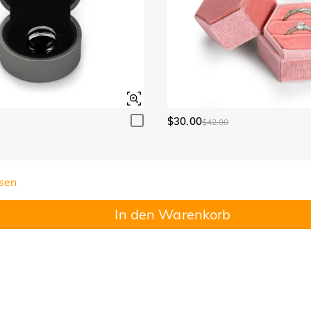
$30.00
$42.00
sen
In den Warenkorb