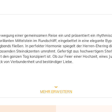
ewegung einer gemeinsamen Reise ein und präsentiert ein rhythmisc
illanten Mittelstein im Rundschliff, eingebettet in eine elegante 
gbands fließen. In perfekter Harmonie spiegelt der Herren-Ehering d
 passenden Steinakzenten umrahmt. Gefertigt aus hochwertigem Sterl
 den ganzen Tag konzipiert ist. Ob zur Feier einer Hochzeit, eines J
uck von Verbundenheit und beständiger Liebe.
Prozess der Schmuckherstellung
MEHR ERWEITERN