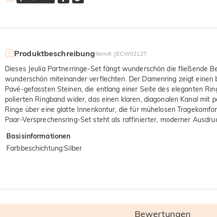
Produktbeschreibung
Item#
:
JECW0212T
Dieses Jeulia Partnerringe-Set fängt wunderschön die fließende B
wunderschön miteinander verflechten. Der Damenring zeigt einen br
Pavé-gefassten Steinen, die entlang einer Seite des eleganten Rin
polierten Ringband wider, das einen klaren, diagonalen Kanal mit
Ringe über eine glatte Innenkontur, die für mühelosen Tragekomfort
Paar-Versprechensring-Set steht als raffinierter, moderner Ausdr
Basisinformationen
Farbbeschichtung
:
Silber
Bewertungen