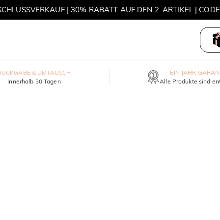
HLUSSVERKAUF | 30% RABATT AUF DEN 2. ARTIKEL | COD
MOVE MY WAY | 3 KAUFEN, HALSKETTE GRATIS
RÜCKGABE & UMTAUSCH
EIN JAHR GARAN
Innerhalb 30 Tagen
Alle Produkte sind en