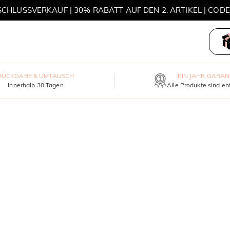
HLUSSVERKAUF | 30% RABATT AUF DEN 2. ARTIKEL | COD
MOVE MY WAY | 3 KAUFEN, HALSKETTE GRATIS
RÜCKGABE & UMTAUSCH
EIN JAHR GARAN
Innerhalb 30 Tagen
Alle Produkte sind en