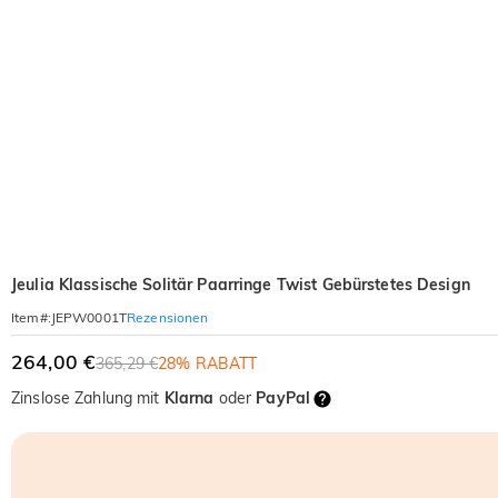
Jeulia Klassische Solitär Paarringe Twist Gebürstetes Design
Rezensionen
Item#
:
JEPW0001T
264,00 €
365,29 €
28% RABATT
Zinslose Zahlung mit
Klarna
oder
PayPal