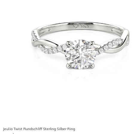
Jeulia Twist Rundschliff Sterling Silber Ring