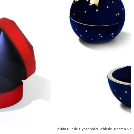
Jeulia Runde Gypsophila Schleife-Knoten Kor