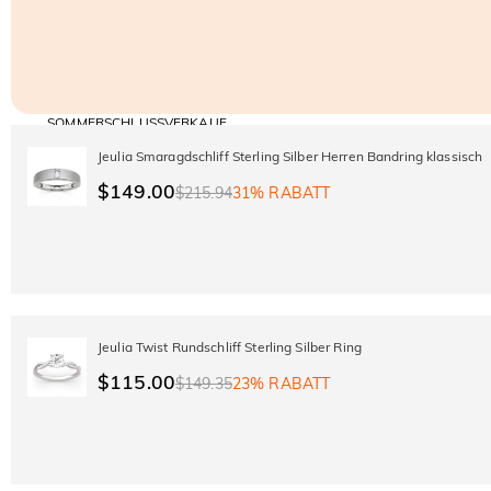
SOMMERSCHLUSSVERKAUF
Code:
30% RABATT
SUMMER
10% RABATT
Jeulia Smaragdschliff Sterling Silber Herren Bandring klassisch
AUF DEN 2.
Kopieren
AUF ALLES
ARTIKEL
$149.00
$215.94
31% RABATT
Jeulia Twist Rundschliff Sterling Silber Ring
$115.00
$149.35
23% RABATT