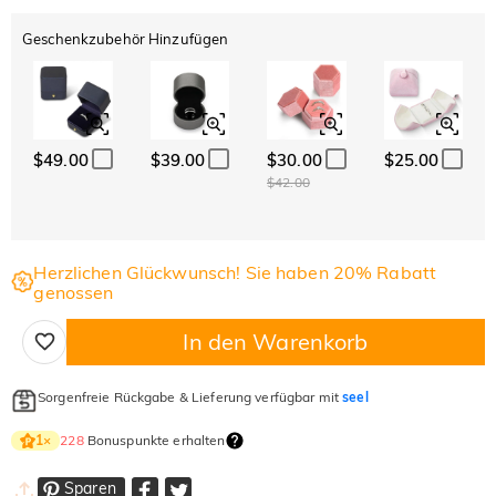
Geschenkzubehör Hinzufügen
$49.00
$39.00
$30.00
$25.00
$42.00
Herzlichen Glückwunsch! Sie haben 20% Rabatt
genossen
In den Warenkorb
Sorgenfreie Rückgabe & Lieferung verfügbar mit
seel
228
Bonuspunkte erhalten
1
×
Sparen