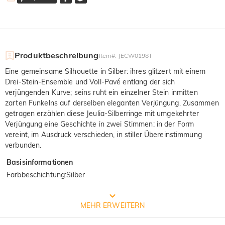
Produktbeschreibung
Item#
:
JECW0198T
Eine gemeinsame Silhouette in Silber: ihres glitzert mit einem
Drei-Stein-Ensemble und Voll-Pavé entlang der sich
verjüngenden Kurve; seins ruht ein einzelner Stein inmitten
zarten Funkelns auf derselben eleganten Verjüngung. Zusammen
getragen erzählen diese Jeulia-Silberringe mit umgekehrter
Verjüngung eine Geschichte in zwei Stimmen: in der Form
vereint, im Ausdruck verschieden, in stiller Übereinstimmung
verbunden.
Basisinformationen
Farbbeschichtung
:
Silber
Prozess der Schmuckherstellung
MEHR ERWEITERN