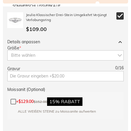
SOMMERSCHLUSSVERKAUF
Code:
30% RABATT
SUMMER
10% RABATT
Jeulia Klassischer Drei-Stein Umgekehrt Verjüngt
AUF DEN 2.
Kopieren
AUF ALLES
Verlobungsring
ARTIKEL
$109.00
Details anpassen
Größe
*
Bitte wählen
0
/
16
Gravur
Moissanit (Optional)
15% RABATT
+
$129.00
$152.00
ALLE WEIßEN STEINE zu Moissanite aufwerten