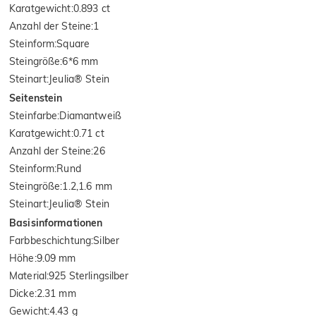
Karatgewicht
:
0.893 ct
Anzahl der Steine
:
1
Steinform
:
Square
Steingröße
:
6*6 mm
Steinart
:
Jeulia® Stein
Seitenstein
Steinfarbe
:
Diamantweiß
Karatgewicht
:
0.71 ct
Anzahl der Steine
:
26
Steinform
:
Rund
Steingröße
:
1.2,1.6 mm
Steinart
:
Jeulia® Stein
Basisinformationen
Farbbeschichtung
:
Silber
Höhe
:
9.09 mm
Material
:
925 Sterlingsilber
Dicke
:
2.31 mm
Gewicht
:
4.43 g