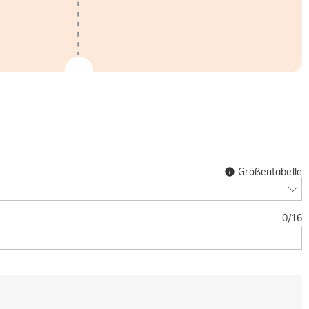
Größentabelle
0
/
16