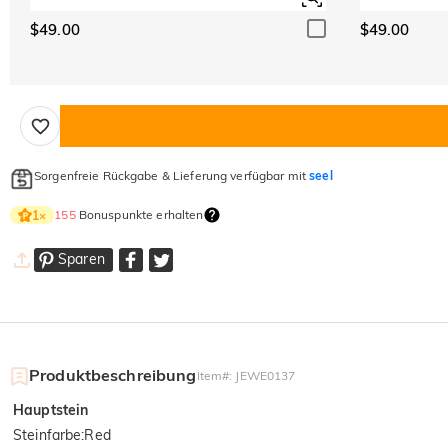
$49.00
$49.00
Sorgenfreie Rückgabe & Lieferung verfügbar mit
seel
155
Bonuspunkte erhalten
1
×
Sparen
Produktbeschreibung
Item#
:
JEWE0137
Hauptstein
Steinfarbe
:
Red