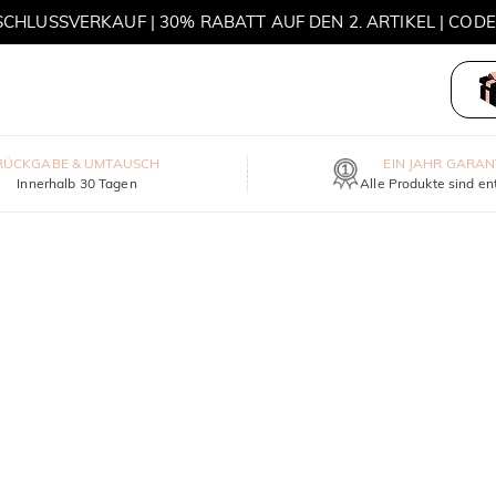
HLUSSVERKAUF | 30% RABATT AUF DEN 2. ARTIKEL | COD
MOVE MY WAY | 3 KAUFEN, HALSKETTE GRATIS
RÜCKGABE & UMTAUSCH
EIN JAHR GARAN
Innerhalb 30 Tagen
Alle Produkte sind en