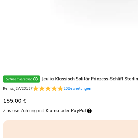
Jeulia Klassisch Solitär Prinzess-Schliff Sterli
Schnellversand
20
Bewertungen
Item#
:
JEWE0137
155,00 €
Zinslose Zahlung mit
Klarna
oder
PayPal