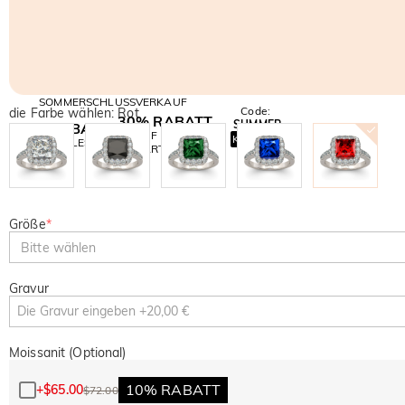
SOMMERSCHLUSSVERKAUF
Code:
die Farbe wählen: Rot
30% RABATT
SUMMER
10% RABATT
AUF DEN 2.
Kopieren
AUF ALLES
ARTIKEL
Größe
*
Bitte wählen
Gravur
Moissanit (Optional)
10% RABATT
+
$65.00
$72.00