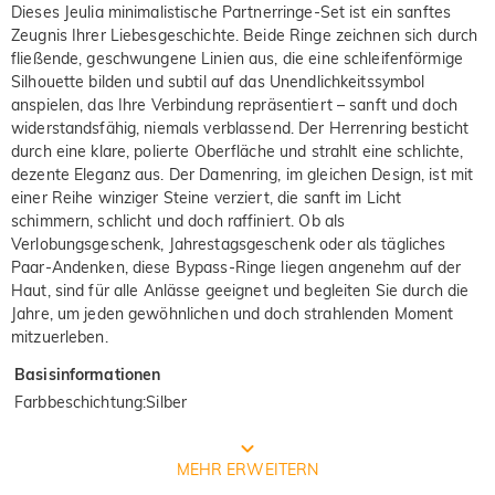
Dieses Jeulia minimalistische Partnerringe-Set ist ein sanftes
Zeugnis Ihrer Liebesgeschichte. Beide Ringe zeichnen sich durch
fließende, geschwungene Linien aus, die eine schleifenförmige
Silhouette bilden und subtil auf das Unendlichkeitssymbol
anspielen, das Ihre Verbindung repräsentiert – sanft und doch
widerstandsfähig, niemals verblassend. Der Herrenring besticht
durch eine klare, polierte Oberfläche und strahlt eine schlichte,
dezente Eleganz aus. Der Damenring, im gleichen Design, ist mit
einer Reihe winziger Steine verziert, die sanft im Licht
schimmern, schlicht und doch raffiniert. Ob als
Verlobungsgeschenk, Jahrestagsgeschenk oder als tägliches
Paar-Andenken, diese Bypass-Ringe liegen angenehm auf der
Haut, sind für alle Anlässe geeignet und begleiten Sie durch die
Jahre, um jeden gewöhnlichen und doch strahlenden Moment
mitzuerleben.
Basisinformationen
Farbbeschichtung
:
Silber
Prozess der Schmuckherstellung
MEHR ERWEITERN