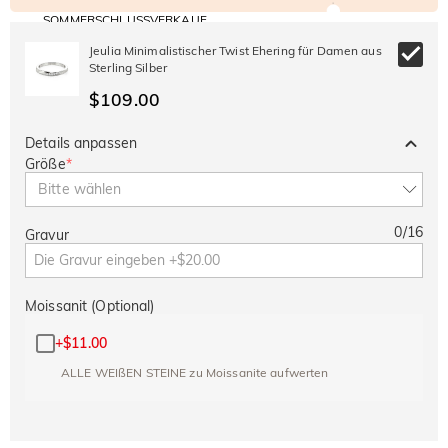
SOMMERSCHLUSSVERKAUF
Code:
30% RABATT
SUMMER
10% RABATT
Jeulia Minimalistischer Twist Ehering für Damen aus
AUF DEN 2.
Kopieren
AUF ALLES
Sterling Silber
ARTIKEL
$109.00
Details anpassen
Größe
*
Bitte wählen
0
/
16
Gravur
Moissanit (Optional)
+
$11.00
ALLE WEIßEN STEINE zu Moissanite aufwerten