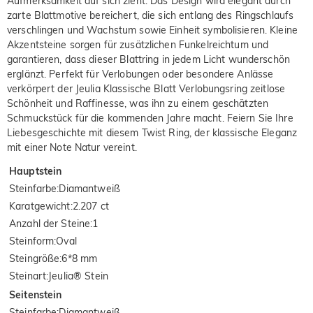
Aufmerksamkeit auf sich zieht. Das Design wird elegant durch
zarte Blattmotive bereichert, die sich entlang des Ringschlaufs
verschlingen und Wachstum sowie Einheit symbolisieren. Kleine
Akzentsteine sorgen für zusätzlichen Funkelreichtum und
garantieren, dass dieser Blattring in jedem Licht wunderschön
erglänzt. Perfekt für Verlobungen oder besondere Anlässe
verkörpert der Jeulia Klassische Blatt Verlobungsring zeitlose
Schönheit und Raffinesse, was ihn zu einem geschätzten
Schmuckstück für die kommenden Jahre macht. Feiern Sie Ihre
Liebesgeschichte mit diesem Twist Ring, der klassische Eleganz
mit einer Note Natur vereint.
Hauptstein
Steinfarbe
:
Diamantweiß
Karatgewicht
:
2.207 ct
Anzahl der Steine
:
1
Steinform
:
Oval
Steingröße
:
6*8 mm
Steinart
:
Jeulia® Stein
Seitenstein
Steinfarbe
:
Diamantweiß