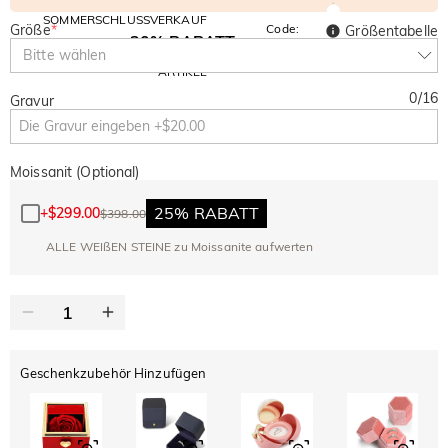
SOMMERSCHLUSSVERKAUF
Größe
*
Code:
Größentabelle
30% RABATT
SUMMER
10% RABATT
Bitte wählen
AUF DEN 2.
Kopieren
AUF ALLES
ARTIKEL
0
/
16
Gravur
Moissanit (Optional)
25% RABATT
+
$299.00
$398.00
ALLE WEIßEN STEINE zu Moissanite aufwerten
Geschenkzubehör Hinzufügen