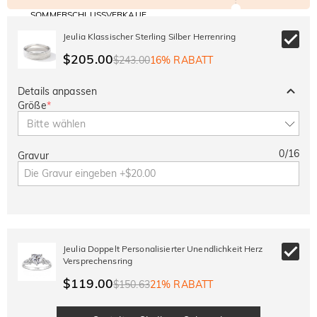
SOMMERSCHLUSSVERKAUF
Code:
30% RABATT
SUMMER
10% RABATT
Jeulia Klassischer Sterling Silber Herrenring
AUF DEN 2.
Kopieren
AUF ALLES
ARTIKEL
$205.00
$243.00
16% RABATT
Details anpassen
Größe
*
Bitte wählen
0
/
16
Gravur
Jeulia Doppelt Personalisierter Unendlichkeit Herz
Versprechensring
$119.00
$150.63
21% RABATT