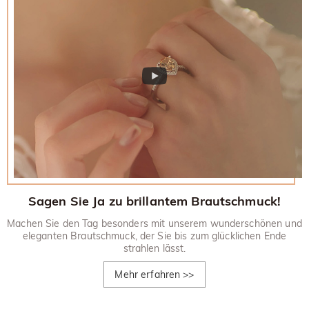
müssen auch mit Ihrem zurückgegebenen Artikel
Wenn Sie mehr wissen möchten, besuchen Sie bitte unsere
zurückgesandt werden.
30-tägiges Rückgaberecht.
Sagen Sie Ja zu brillantem Brautschmuck!
Machen Sie den Tag besonders mit unserem wunderschönen und
eleganten Brautschmuck, der Sie bis zum glücklichen Ende
strahlen lässt.
Mehr erfahren
>>