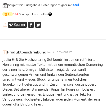
Sorgenfreie Rückgabe & Lieferung verfügbar mit
seel
324
Bonuspunkte erhalten
1
×
Sparen
Produktbeschreibung
Item#
:
JEPW0021T
Jeulia Er & Sie Hochzeitsring Set kombiniert einen raffinierten
Herrenring mit matter Textur mit einem romantischen Damenring,
der einen herzförmigen Mittelstein zeigt, der von sanft
geschwungenen Armen und funkelnden Seitenakzenten
umrahmt wird – jedes Stück für angenehmen täglichen
Tragekomfort gefertigt und im Zusammenspiel ausgewogen.
Dieses Set übereinstimmender Ringe für Paare symbolisiert
Einheit und gemeinsames Engagement und ist perfekt für
Verlobungen, Hochzeiten, Jubiläen oder jeden Moment, der eine
dauerhafte Bindung feiert.