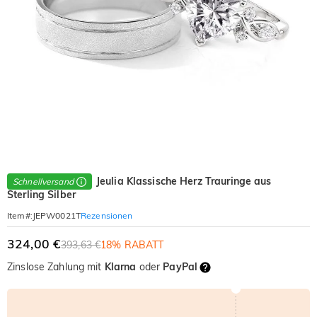
Jeulia Klassische Herz Trauringe aus
Schnellversand
Sterling Silber
Rezensionen
Item#
:
JEPW0021T
324,00 €
393,63 €
18% RABATT
Zinslose Zahlung mit
Klarna
oder
PayPal