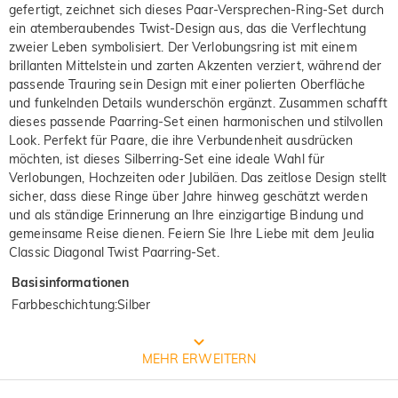
gefertigt, zeichnet sich dieses Paar-Versprechen-Ring-Set durch
ein atemberaubendes Twist-Design aus, das die Verflechtung
zweier Leben symbolisiert. Der Verlobungsring ist mit einem
brillanten Mittelstein und zarten Akzenten verziert, während der
passende Trauring sein Design mit einer polierten Oberfläche
und funkelnden Details wunderschön ergänzt. Zusammen schafft
dieses passende Paarring-Set einen harmonischen und stilvollen
Look. Perfekt für Paare, die ihre Verbundenheit ausdrücken
möchten, ist dieses Silberring-Set eine ideale Wahl für
Verlobungen, Hochzeiten oder Jubiläen. Das zeitlose Design stellt
sicher, dass diese Ringe über Jahre hinweg geschätzt werden
und als ständige Erinnerung an Ihre einzigartige Bindung und
gemeinsame Reise dienen. Feiern Sie Ihre Liebe mit dem Jeulia
Classic Diagonal Twist Paarring-Set.
Basisinformationen
Farbbeschichtung
:
Silber
Prozess der Schmuckherstellung
MEHR ERWEITERN