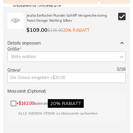
SOMMERSCHLUSSVERKAUF
Code:
30% RABATT
SUMMER
10% RABATT
Jeulia Einfacher Runder Schliff Versprechensring
AUF DEN 2.
Kopieren
AUF ALLES
Twist Design Sterling Silber
ARTIKEL
$109.00
$136.00
20% RABATT
Details anpassen
Größe
*
Bitte wählen
0
/
16
Gravur
Moissanit (Optional)
20% RABATT
+
$162.00
$203.00
ALLE WEIßEN STEINE zu Moissanite aufwerten