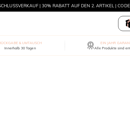
HLUSSVERKAUF | 30% RABATT AUF DEN 2. ARTIKEL | COD
MOVE MY WAY | 3 KAUFEN, HALSKETTE GRATIS
RÜCKGABE & UMTAUSCH
EIN JAHR GARAN
Innerhalb 30 Tagen
Alle Produkte sind en