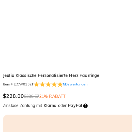
Jeulia Klassische Personalisierte Herz Paarringe
5
Bewertungen
Item#
:
JECW0152T
$228.00
$286.57
21% RABATT
Zinslose Zahlung mit
Klarna
oder
PayPal