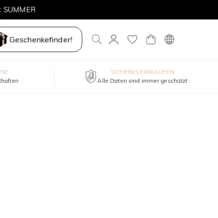
E: SUMMER
Geschenkefinder!
TIE
SICHERES EINKAUFEN
thalten
Alle Daten sind immer geschützt