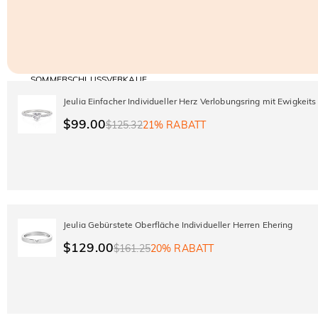
SOMMERSCHLUSSVERKAUF
Code:
30% RABATT
SUMMER
10% RABATT
Jeulia Einfacher Individueller Herz Verlobungsring mit Ewigkeit
AUF DEN 2.
Kopieren
AUF ALLES
ARTIKEL
$99.00
$125.32
21% RABATT
Jeulia Gebürstete Oberfläche Individueller Herren Ehering
$129.00
$161.25
20% RABATT