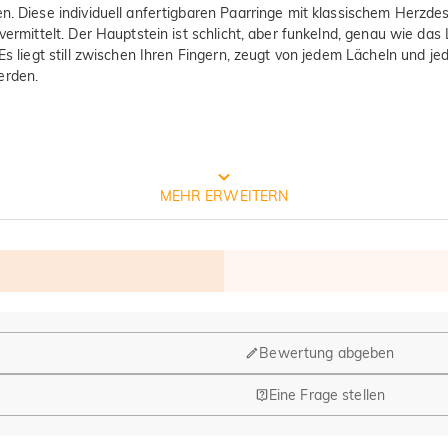
n. Diese individuell anfertigbaren Paarringe mit klassischem Herzdes
 vermittelt. Der Hauptstein ist schlicht, aber funkelnd, genau wie d
 Es liegt still zwischen Ihren Fingern, zeugt von jedem Lächeln und 
erden.
Prozess der Schmuckherstellung
MEHR ERWEITERN
Bewertung abgeben
Eine Frage stellen
ährend Design und Fertigung ihren Hauptsitz in Hongkong (China) hab