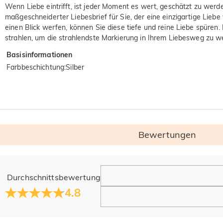
Wenn Liebe eintrifft, ist jeder Moment es wert, geschätzt zu werde
maßgeschneiderter Liebesbrief für Sie, der eine einzigartige Liebe
einen Blick werfen, können Sie diese tiefe und reine Liebe spüren.
strahlen, um die strahlendste Markierung in Ihrem Liebesweg zu w
Basisinformationen
Farbbeschichtung
:
Silber
Bewertungen
Allgemein
Durchschnittsbewertung
Wo befindet sich Ihr Unternehmen?
4.8
Unser Hauptbüro befindet sich in Los Angeles, Kalifornien, w
Haben Sie Einzelhandelsstandorte?