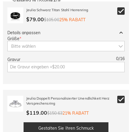
SOMMERSCHLUSSVERKAUF
Code:
30% RABATT
SUMMER
10% RABATT
Jeulia Schwarz Titan Stahl Herrenring
AUF DEN 2.
Kopieren
AUF ALLES
ARTIKEL
$79.00
$105.00
25% RABATT
Details anpassen
Größe
*
Bitte wählen
0
/
16
Gravur
Jeulia Doppelt Personalisierter Unendlichkeit Herz
Versprechensring
$119.00
$150.63
21% RABATT
Gestalten Sie Ihren Schmuck