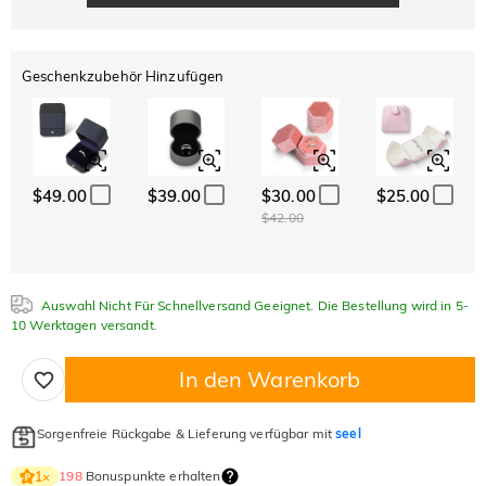
Geschenkzubehör Hinzufügen
$49.00
$39.00
$30.00
$25.00
$42.00
Auswahl Nicht Für Schnellversand Geeignet. Die Bestellung wird in 5-
10 Werktagen versandt.
In den Warenkorb
Sorgenfreie Rückgabe & Lieferung verfügbar mit
seel
198
Bonuspunkte erhalten
1
×