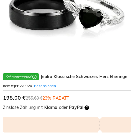
Jeulia Klassische Schwarzes Herz Eheringe
Schnellversand
Rezensionen
Item#
:
JEPW0020T
198,00 €
255,63 €
23% RABATT
Zinslose Zahlung mit
Klarna
oder
PayPal