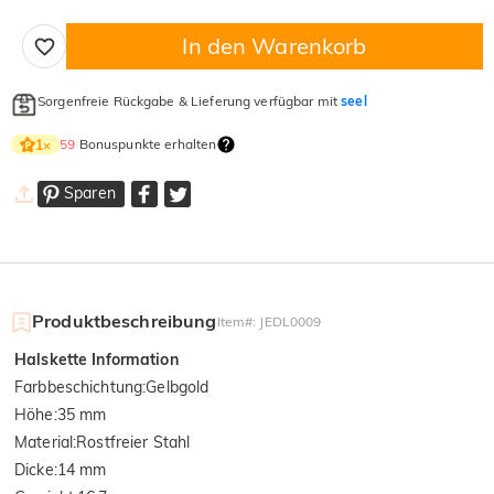
In den Warenkorb
Sorgenfreie Rückgabe & Lieferung verfügbar mit
seel
59
Bonuspunkte erhalten
1
×
Sparen
Produktbeschreibung
Item#
:
JEDL0009
Halskette Information
Farbbeschichtung
:
Gelbgold
Höhe
:
35 mm
Material
:
Rostfreier Stahl
Dicke
:
14 mm