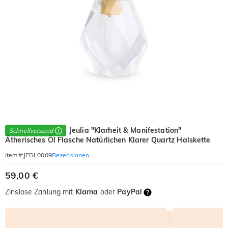
Jeulia "Klarheit & Manifestation"
Schnellversand
Ätherisches Öl Flasche Natürlichen Klarer Quartz Halskette
Rezensionen
Item#
:
JEDL0009
59,00 €
Zinslose Zahlung mit
Klarna
oder
PayPal