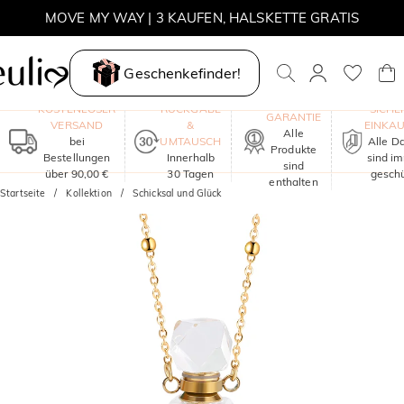
MOVE MY WAY | 3 KAUFEN, HALSKETTE GRATIS
Geschenkefinder!
EIN JAHR
KOSTENLOSER
RÜCKGABE
SICHE
GARANTIE
VERSAND
&
EINKA
Alle
bei
UMTAUSCH
Alle D
Produkte
Bestellungen
Innerhalb
sind i
sind
über 90,00 €
30 Tagen
geschü
enthalten
Startseite
Kollektion
Schicksal und Glück