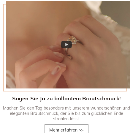
zurückgesandt werden.
30-tägiges Rückgaberecht.
Sagen Sie Ja zu brillantem Brautschmuck!
Machen Sie den Tag besonders mit unserem wunderschönen und
eleganten Brautschmuck, der Sie bis zum glücklichen Ende
strahlen lässt.
Mehr erfahren
>>