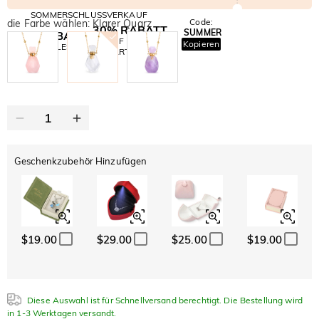
SOMMERSCHLUSSVERKAUF
Code:
die Farbe wählen: Klarer Quarz
30% RABATT
SUMMER
10% RABATT
AUF DEN 2.
Kopieren
AUF ALLES
ARTIKEL
Geschenkzubehör Hinzufügen
$19.00
$29.00
$25.00
$19.00
Diese Auswahl ist für Schnellversand berechtigt. Die Bestellung wird
in 1-3 Werktagen versandt.