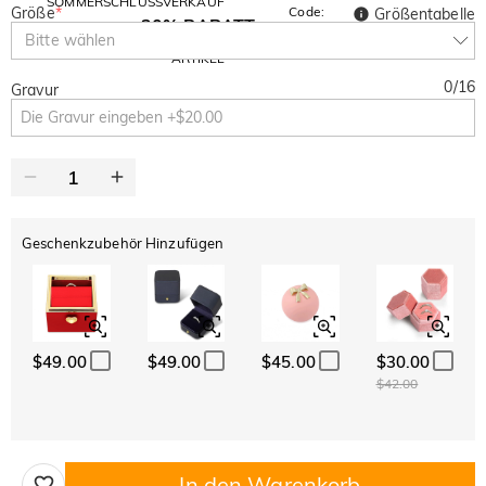
SOMMERSCHLUSSVERKAUF
Größe
*
Code:
Größentabelle
30% RABATT
SUMMER
10% RABATT
Bitte wählen
AUF DEN 2.
Kopieren
AUF ALLES
ARTIKEL
0
/
16
Gravur
Geschenkzubehör Hinzufügen
$49.00
$49.00
$45.00
$30.00
$42.00
In den Warenkorb