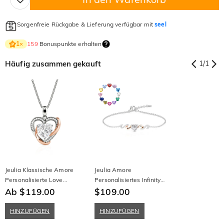
Sorgenfreie Rückgabe & Lieferung verfügbar mit
seel
159
Bonuspunkte erhalten
1
×
Häufig zusammen gekauft
1
/
1
Jeulia Klassische Amore
Jeulia Amore
Personalisierte Love
Personalisiertes Infinity
Halskette
Ab $119.00
Herz Armband mit
$109.00
Geburtsstein
HINZUFÜGEN
HINZUFÜGEN