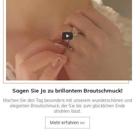
zurückgesandt werden.
30-tägiges Rückgaberecht.
Sagen Sie Ja zu brillantem Brautschmuck!
Machen Sie den Tag besonders mit unserem wunderschönen und
eleganten Brautschmuck, der Sie bis zum glücklichen Ende
strahlen lässt.
Mehr erfahren
>>