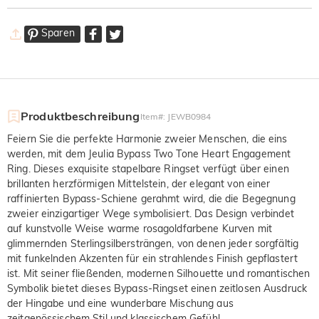
Sparen
Produktbeschreibung
Item#
:
JEWB0984
Feiern Sie die perfekte Harmonie zweier Menschen, die eins
werden, mit dem Jeulia Bypass Two Tone Heart Engagement
Ring. Dieses exquisite stapelbare Ringset verfügt über einen
brillanten herzförmigen Mittelstein, der elegant von einer
raffinierten Bypass-Schiene gerahmt wird, die die Begegnung
zweier einzigartiger Wege symbolisiert. Das Design verbindet
auf kunstvolle Weise warme rosagoldfarbene Kurven mit
glimmernden Sterlingsilbersträngen, von denen jeder sorgfältig
mit funkelnden Akzenten für ein strahlendes Finish gepflastert
ist. Mit seiner fließenden, modernen Silhouette und romantischen
Symbolik bietet dieses Bypass-Ringset einen zeitlosen Ausdruck
der Hingabe und eine wunderbare Mischung aus
zeitgenössischem Stil und klassischem Gefühl.