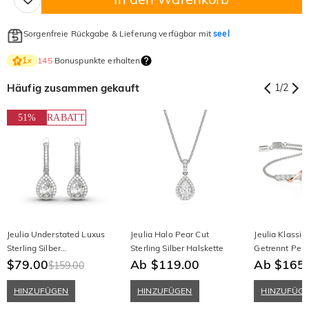
Sorgenfreie Rückgabe & Lieferung verfügbar mit
seel
145
Bonuspunkte erhalten
1
×
Häufig zusammen gekauft
1
/
2
51%
RABATT
Jeulia Understated Luxus
Jeulia Halo Pear Cut
Jeulia Klassis
Sterling Silber
Sterling Silber Halskette
Getrennt Pers
Tropfenohrringe
$79.00
Ab $119.00
Armband
Ab $165
$159.00
HINZUFÜGEN
HINZUFÜGEN
HINZUFÜG