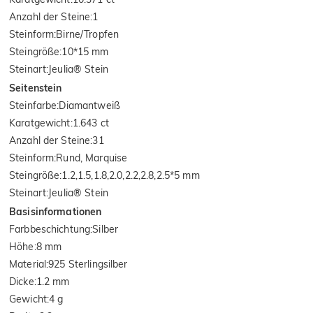
Anzahl der Steine
:
1
Steinform
:
Birne/Tropfen
Steingröße
:
10*15 mm
Steinart
:
Jeulia® Stein
Seitenstein
Steinfarbe
:
Diamantweiß
Karatgewicht
:
1.643 ct
Anzahl der Steine
:
31
Steinform
:
Rund, Marquise
Steingröße
:
1.2,1.5,1.8,2.0,2.2,2.8,2.5*5 mm
Steinart
:
Jeulia® Stein
Basisinformationen
Farbbeschichtung
:
Silber
Höhe
:
8 mm
Material
:
925 Sterlingsilber
Dicke
:
1.2 mm
Gewicht
:
4 g