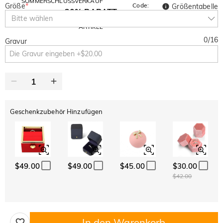
SOMMERSCHLUSSVERKAUF
Größe
*
Code:
Größentabelle
30% RABATT
SUMMER
10% RABATT
Bitte wählen
AUF DEN 2.
Kopieren
AUF ALLES
ARTIKEL
0
/
16
Gravur
Geschenkzubehör Hinzufügen
$49.00
$49.00
$45.00
$30.00
$42.00
In den Warenkorb