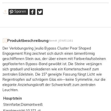
Sparen
Produktbeschreibung
Item#
:
JEWE1161
Der Verlobungsring Jeulia Bypass Cluster Pear Shaped
Engagement Ring zeichnet sich durch einen birnenförmig
geschliffenen Stein aus, der über einem mit Farbverlaufssteinen
gepflasterten Bypass-Band gewölbt ist. Die Steine verjüngen
sich graduell und kaskadieren wie ein Kometenschweif zum
zentralen Edelstein. Die 15° geneigte Fassung fängt Licht wie
Regentropfen auf schrägem Glas ein—keine Symmetrie, nur die
elegante Anziehungskraft der Schwerkraft zum zentralen
Leuchten.
Hauptstein
Steinfarbe
:
Diamantweiß
Karatgewicht
:
10.371 ct