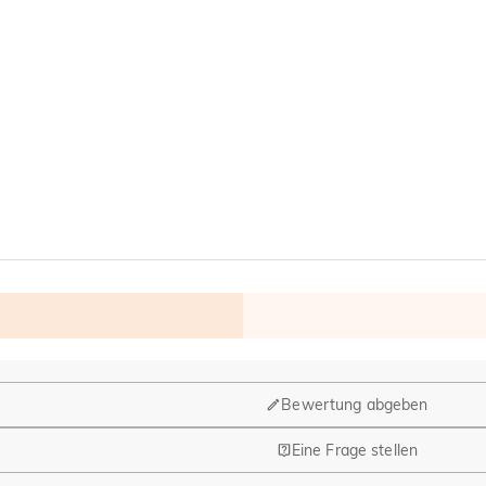
Bewertung abgeben
Eine Frage stellen
ährend Design und Fertigung ihren Hauptsitz in Hongkong (China) hab