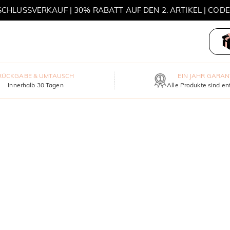
HLUSSVERKAUF | 30% RABATT AUF DEN 2. ARTIKEL | COD
MOVE MY WAY | 3 KAUFEN, HALSKETTE GRATIS
RÜCKGABE & UMTAUSCH
EIN JAHR GARAN
Innerhalb 30 Tagen
Alle Produkte sind en