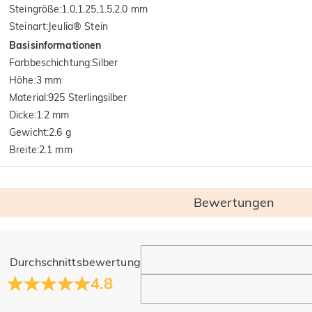
Steingröße
:
1.0,1.25,1.5,2.0 mm
Steinart
:
Jeulia® Stein
Basisinformationen
Farbbeschichtung
:
Silber
Höhe
:
3 mm
Material
:
925 Sterlingsilber
Dicke
:
1.2 mm
Gewicht
:
2.6 g
Breite
:
2.1 mm
Bewertungen
Allgemein
Durchschnittsbewertung
Wo befindet sich Ihr Unternehmen?
4.8
Unser Hauptbüro befindet sich in Los Angeles, Kalifornien, w
Haben Sie Einzelhandelsstandorte?