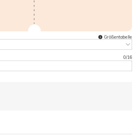
Größentabelle
0
/
16