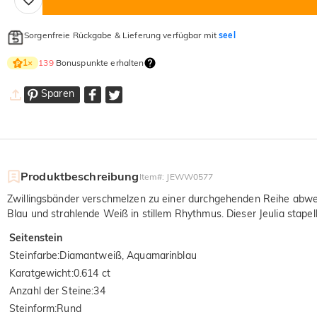
Sorgenfreie Rückgabe & Lieferung verfügbar mit
seel
139
Bonuspunkte erhalten
1
×
Sparen
Produktbeschreibung
Item#
:
JEWW0577
Zwillingsbänder verschmelzen zu einer durchgehenden Reihe abwech
Blau und strahlende Weiß in stillem Rhythmus. Dieser Jeulia stap
Seitenstein
Steinfarbe
:
Diamantweiß, Aquamarinblau
Karatgewicht
:
0.614 ct
Anzahl der Steine
:
34
Steinform
:
Rund