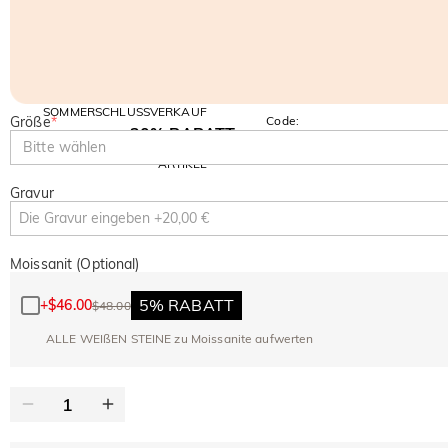
SOMMERSCHLUSSVERKAUF
Größe
*
Code:
30% RABATT
SUMMER
10% RABATT
Bitte wählen
AUF DEN 2.
Kopieren
AUF ALLES
ARTIKEL
Gravur
Moissanit (Optional)
5% RABATT
+
$46.00
$48.00
ALLE WEIßEN STEINE zu Moissanite aufwerten