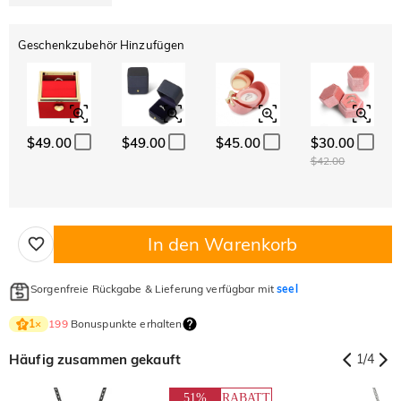
Geschenkzubehör Hinzufügen
$49.00
$49.00
$45.00
$30.00
$42.00
In den Warenkorb
Sorgenfreie Rückgabe & Lieferung verfügbar mit
seel
199
Bonuspunkte erhalten
1
×
Häufig zusammen gekauft
1
/
4
51%
RABATT