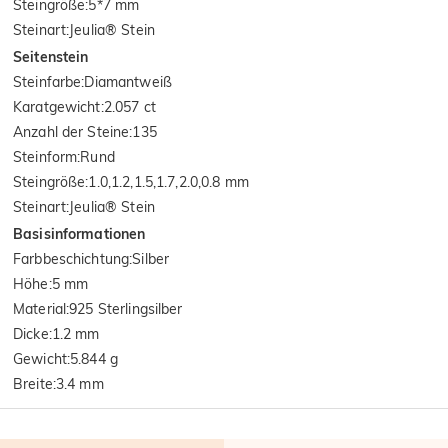
Steingröße
:
5*7 mm
Steinart
:
Jeulia® Stein
Seitenstein
Steinfarbe
:
Diamantweiß
Karatgewicht
:
2.057 ct
Anzahl der Steine
:
135
Steinform
:
Rund
Steingröße
:
1.0,1.2,1.5,1.7,2.0,0.8 mm
Steinart
:
Jeulia® Stein
Basisinformationen
Farbbeschichtung
:
Silber
Höhe
:
5 mm
Material
:
925 Sterlingsilber
Dicke
:
1.2 mm
Gewicht
:
5.844 g
Breite
:
3.4 mm