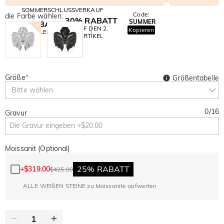
SOMMERSCHLUSSVERKAUF
Code:
die Farbe wählen:
30% RABATT
SUMMER
10% RABATT
AUF DEN 2.
Kopieren
AUF ALLES
ARTIKEL
Größe
*
Größentabelle
Bitte wählen
0
/
16
Gravur
Moissanit (Optional)
25% RABATT
+
$319.00
$425.00
ALLE WEIßEN STEINE zu Moissanite aufwerten