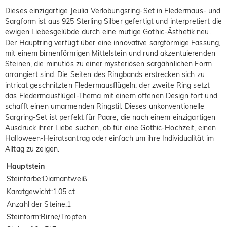
Dieses einzigartige Jeulia Verlobungsring-Set in Fledermaus- und
Sargform ist aus 925 Sterling Silber gefertigt und interpretiert die
ewigen Liebesgelübde durch eine mutige Gothic-Ästhetik neu.
Der Hauptring verfügt über eine innovative sargförmige Fassung,
mit einem birnenförmigen Mittelstein und rund akzentuierenden
Steinen, die minutiös zu einer mysteriösen sargähnlichen Form
arrangiert sind. Die Seiten des Ringbands erstrecken sich zu
intricat geschnitzten Fledermausflügeln; der zweite Ring setzt
das Fledermausflügel-Thema mit einem offenen Design fort und
schafft einen umarmenden Ringstil. Dieses unkonventionelle
Sargring-Set ist perfekt für Paare, die nach einem einzigartigen
Ausdruck ihrer Liebe suchen, ob für eine Gothic-Hochzeit, einen
Halloween-Heiratsantrag oder einfach um ihre Individualität im
Alltag zu zeigen.
Hauptstein
Steinfarbe
:
Diamantweiß
Karatgewicht
:
1.05 ct
Anzahl der Steine
:
1
Steinform
:
Birne/Tropfen