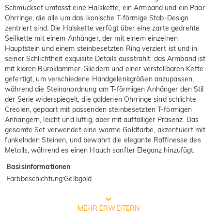
Schmuckset umfasst eine Halskette, ein Armband und ein Paar
Ohrringe, die alle um das ikonische T-förmige Stab-Design
zentriert sind: Die Halskette verfügt über eine zarte gedrehte
Seilkette mit einem Anhänger, der mit einem einzelnen
Hauptstein und einem steinbesetzten Ring verziert ist und in
seiner Schlichtheit exquisite Details ausstrahlt; das Armband ist
mit klaren Büroklammer-Gliedern und einer verstellbaren Kette
gefertigt, um verschiedene Handgelenkgrößen anzupassen,
während die Steinanordnung am T-förmigen Anhänger den Stil
der Serie widerspiegelt; die goldenen Ohrringe sind schlichte
Creolen, gepaart mit passenden steinbesetzten T-förmigen
Anhängern, leicht und luftig, aber mit auffälliger Präsenz. Das
gesamte Set verwendet eine warme Goldfarbe, akzentuiert mit
funkelnden Steinen, und bewahrt die elegante Raffinesse des
Metalls, während es einen Hauch sanfter Eleganz hinzufügt.
Basisinformationen
Farbbeschichtung
:
Gelbgold
Prozess der Schmuckherstellung
MEHR ERWEITERN