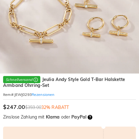
Jeulia Andy Style Gold T-Bar Halskette
Schnellversand
Armband Ohrring-Set
Rezensionen
Item#
:
JEWJ0293
$247.00
$359.00
32% RABATT
Zinslose Zahlung mit
Klarna
oder
PayPal