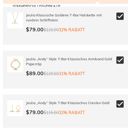
SOMMERSCHLUSSVERKAUF
Code:
30% RABATT
SUMMER
10% RABATT
Jeulia Klassische Goldene T-Bar Halskette mit
AUF DEN 2.
Kopieren
AUF ALLES
rundem Schliffstein
ARTIKEL
$79.00
$115.00
32% RABATT
Jeulia „Andy“ Style T-Bar Klassisches Armband Gold
Paperclip
$89.00
$129.00
31% RABATT
Jeulia „Andy“ Style T-Bar Klassisches Creolen Gold
$79.00
$115.00
32% RABATT