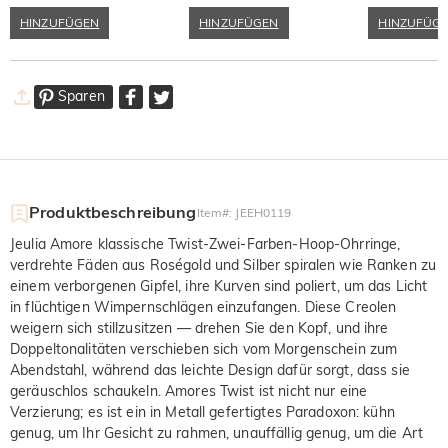
HINZUFÜGEN
HINZUFÜGEN
HINZUFÜG
Sparen
Produktbeschreibung
Item#
:
JEEH0119
Jeulia Amore klassische Twist-Zwei-Farben-Hoop-Ohrringe,
verdrehte Fäden aus Roségold und Silber spiralen wie Ranken zu
einem verborgenen Gipfel, ihre Kurven sind poliert, um das Licht
in flüchtigen Wimpernschlägen einzufangen. Diese Creolen
weigern sich stillzusitzen — drehen Sie den Kopf, und ihre
Doppeltonalitäten verschieben sich vom Morgenschein zum
Abendstahl, während das leichte Design dafür sorgt, dass sie
geräuschlos schaukeln. Amores Twist ist nicht nur eine
Verzierung; es ist ein in Metall gefertigtes Paradoxon: kühn
genug, um Ihr Gesicht zu rahmen, unauffällig genug, um die Art