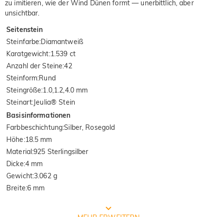
zu imitieren, wie der Wind Dünen formt — unerbittlich, aber
unsichtbar.
Seitenstein
Steinfarbe
:
Diamantweiß
Karatgewicht
:
1.539 ct
Anzahl der Steine
:
42
Steinform
:
Rund
Steingröße
:
1.0,1.2,4.0 mm
Steinart
:
Jeulia® Stein
Basisinformationen
Farbbeschichtung
:
Silber, Rosegold
Höhe
:
18.5 mm
Material
:
925 Sterlingsilber
Dicke
:
4 mm
Gewicht
:
3.062 g
Breite
:
6 mm