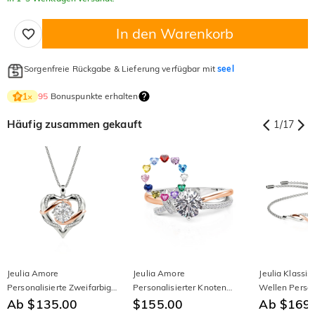
In den Warenkorb
Sorgenfreie Rückgabe & Lieferung verfügbar mit
seel
95
Bonuspunkte erhalten
1
×
Häufig zusammen gekauft
1
/
17
Jeulia Amore
Jeulia Amore
Jeulia Klassi
Personalisierte Zweifarbige
Personalisierter Knoten
Wellen Person
Herz Halskette
Ab $135.00
Geburtsstein Ring
$155.00
Armband
Ab $169