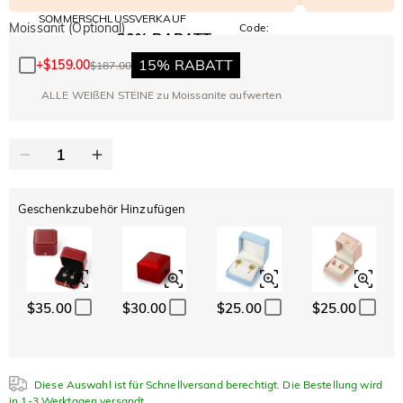
SOMMERSCHLUSSVERKAUF
Moissanit (Optional)
Code:
30% RABATT
SUMMER
10% RABATT
AUF DEN 2.
Kopieren
AUF ALLES
15% RABATT
+
$159.00
$187.00
ARTIKEL
ALLE WEIßEN STEINE zu Moissanite aufwerten
Geschenkzubehör Hinzufügen
$35.00
$30.00
$25.00
$25.00
Diese Auswahl ist für Schnellversand berechtigt. Die Bestellung wird
in 1-3 Werktagen versandt.