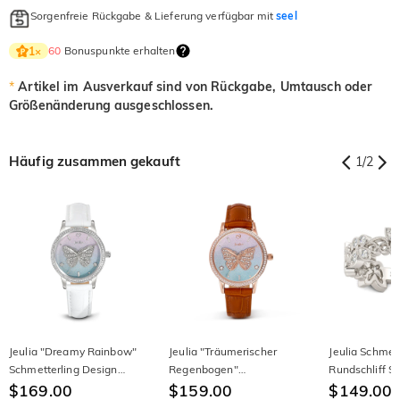
Sorgenfreie Rückgabe & Lieferung verfügbar mit
seel
60
Bonuspunkte erhalten
1
×
*
Artikel im Ausverkauf sind von Rückgabe, Umtausch oder
Größenänderung ausgeschlossen.
Häufig zusammen gekauft
1
/
2
Jeulia "Dreamy Rainbow"
Jeulia "Träumerischer
Jeulia Schmett
Schmetterling Design
Regenbogen"
Rundschliff St
Quarzuhr aus weißem
$169.00
Schmetterling Design
$159.00
Damen Bandr
$149.00