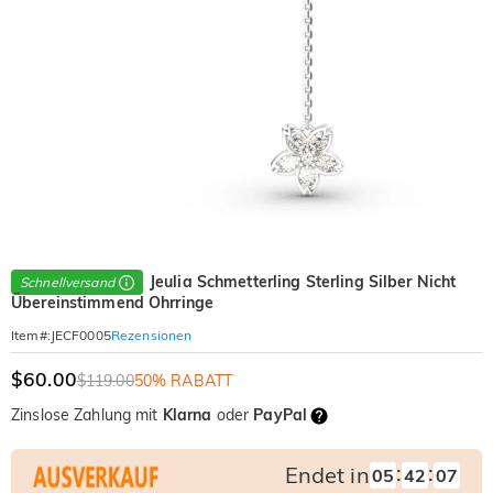
Jeulia Schmetterling Sterling Silber Nicht
Schnellversand
Übereinstimmend Ohrringe
Rezensionen
Item#
:
JECF0005
$60.00
$119.00
50% RABATT
Zinslose Zahlung mit
Klarna
oder
PayPal
:
:
Endet in
05
42
05