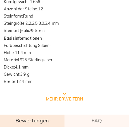
Karatgewicht
:
1.656 ct
Anzahl der Steine
:
12
Steinform
:
Rund
Steingröße
:
2.2,2.5,3.0,3.4 mm
Steinart
:
Jeulia® Stein
Basisinformationen
Farbbeschichtung
:
Silber
Höhe
:
11.4 mm
Material
:
925 Sterlingsilber
Dicke
:
4.1 mm
Gewicht
:
3.9 g
Breite
:
12.4 mm
Prozess der Schmuckherstellung
MEHR ERWEITERN
Bewertungen
FAQ