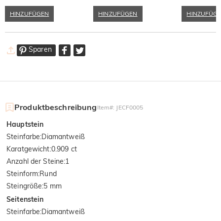
Leder mit Ombre-Zifferblatt
Quarzuhr aus braunem
Leder mit Ombre-Zifferblatt
HINZUFÜGEN
HINZUFÜGEN
HINZUFÜG
Sparen
Produktbeschreibung
Item#
:
JECF0005
Hauptstein
Steinfarbe
:
Diamantweiß
Karatgewicht
:
0.909 ct
Anzahl der Steine
:
1
Steinform
:
Rund
Steingröße
:
5 mm
Seitenstein
Steinfarbe
:
Diamantweiß