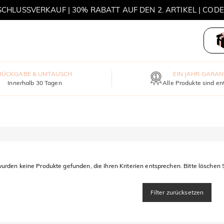
HLUSSVERKAUF | 30% RABATT AUF DEN 2. ARTIKEL | COD
MOVE MY WAY | 3 KAUFEN, HALSKETTE GRATIS
RÜCKGABE & UMTAUSCH
EIN JAHR GARAN
Innerhalb 30 Tagen
Alle Produkte sind en
urden keine Produkte gefunden, die Ihren Kriterien entsprechen. Bitte löschen S
Filter zurücksetzen