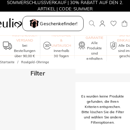
SOMMERSCHLUSSVERKAUF | 30% RABATT AUF DEN 2.
ARTIKEL | CODE: SUMMER
MOVE MY WAY | 3 KAUFEN, HALSKETTE GRATIS
Geschenkefinder!
EIN JAHR
KOSTENLOSER
RÜCKGABE
SICHE
GARANTIE
VERSAND
&
EINKA
Alle
bei
UMTAUSCH
Alle D
Produkte
Bestellungen
Innerhalb
sind i
sind
über 90,00 €
30 Tagen
geschü
enthalten
Startseite
Roségold-Ohrringe
Filter
Es wurden keine Produkte
gefunden, die Ihren
Kriterien entsprechen.
Bitte löschen Sie die Filter
und wählen Sie andere
Filteroptionen.