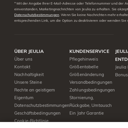
* Mit der Angabe Ihrer E-Mail-Adresse oder Telefonnummer und der A
einverstanden, Marketingnachrichten von Jeulia zu erhalten. Sie akzep
Datenschutzbestimmungen
. Wenn Sie keine Nachrichten mehr erhalt
entsprechenden Link, um die Option zu deaktivieren oder wenden Sie 
ÜBER JEULIA
KUNDENSERVICE
JEUL
Über uns
Pflegehinweis
ENTD
Kontakt
Größentabelle
Jeulia
Nachhaltigkeit
Größenänderung
Bonus
Unsere Steine
Versandbedingungen
Rechte an geistigem
Zahlungsbedingungen
Eigentum
Stornierung,
Datenschutzbestimmungen
Rückgabe, Umtausch
Geschäftsbedingungen
Ein Jahr Garantie
Cookie-Richtlinie