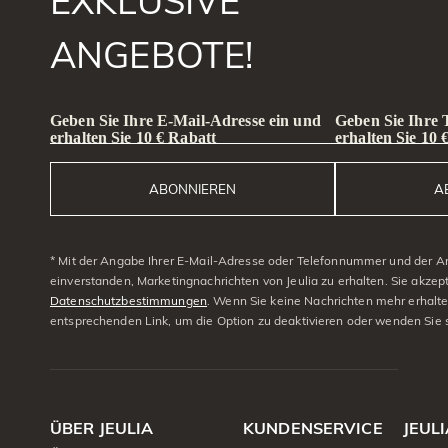
EXKLUSIVE
ANGEBOTE!
Geben Sie Ihre E-Mail-Adresse ein und
Geben Sie Ihre
erhalten Sie 10 € Rabatt
erhalten Sie 10 
ABONNIEREN
A
* Mit der Angabe Ihrer E-Mail-Adresse oder Telefonnummer und der A
einverstanden, Marketingnachrichten von Jeulia zu erhalten. Sie akzep
Datenschutzbestimmungen
. Wenn Sie keine Nachrichten mehr erhalt
entsprechenden Link, um die Option zu deaktivieren oder wenden Sie 
ÜBER JEULIA
KUNDENSERVICE
JEUL