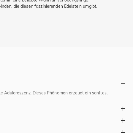
rhin eine beliebte Wahl für Verlobungsringe,
inden, die diesen faszinierenden Edelstein umgibt.
nnte Adulareszenz. Dieses Phänomen erzeugt ein sanftes,
elen Kulturen symbolisiert Mondstein Neuanfänge, inneres
eine schimmernde Schönheit und seine Verbindung zum Mond