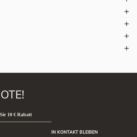
. Zwar können Mondsteinringe täglich getragen werden, sie
ungen zu vermeiden.
testen Mondsteine zeigen eine blaue Adulareszenz (bläulichen
nem transparenten oder nahezu farblosen Untergrund zeigt. Er ist
chönheit und symbolischen Bedeutung dennoch als
en wie einer Tropfenfassung gefasst sind.
ssoziiert wird. Jedoch kann jeder, der von ihrer Energie
OTE!
Sie 10 € Rabatt
IN KONTAKT BLEIBEN