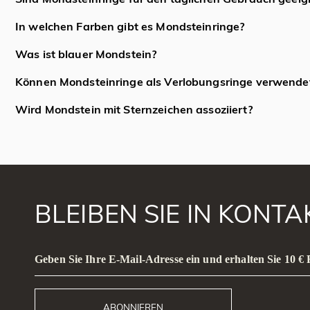
geschätzt.
Mondstein hat eine Härte von 6 bis 6,5 auf der Mohs-Skala, w
In welchen Farben gibt es Mondsteinringe?
sollten jedoch vor harten Stößen, Kratzern und längerem Ko
Mondsteine gibt es typischerweise in farblosen, weißen, grau
Was ist blauer Mondstein?
Schimmer) auf einem farblosen oder durchscheinenden Grund
Blauer Mondstein ist eine seltene und begehrte Varietät, die 
Können Mondsteinringe als Verlobungsringe verwende
häufig wertvoller als weiße oder graue Standard-Mondsteine.
Während Mondsteinringe nicht so strapazierfähig sind wie D
Wird Mondstein mit Sternzeichen assoziiert?
Verlobungsringe. Sie eignen sich am besten für Personen mit
Mondstein wird traditionell mit Krebs, Fische und Skorpion in
angezogen wird, vom Tragen profitieren.
BLEIBEN SIE IN KONT
Geben Sie Ihre E-Mail-Adresse ein und erhalten Sie 10 €
ABONNIEREN