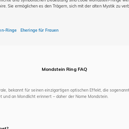
ichte und symbolischen Bedeutung sind coole Mondstein-Ringe weite
e. Sie ermöglichen es den Trägern, sich mit der alten Mystik zu verb
en-Ringe
Eheringe für Frauen
Mondstein Ring FAQ
rale, bekannt für seinen einzigartigen optischen Effekt, die sogena
et und an Mondlicht erinnert – daher der Name Mondstein.
ewicht, Schutz und weiblicher Energie in Verbindung gebracht. In vi
 Liebe und wird manchmal als „Stein der Liebenden“ bezeichnet.
e für den Juni, neben Perle und Alexandrit. Er wird besonders für s
net?