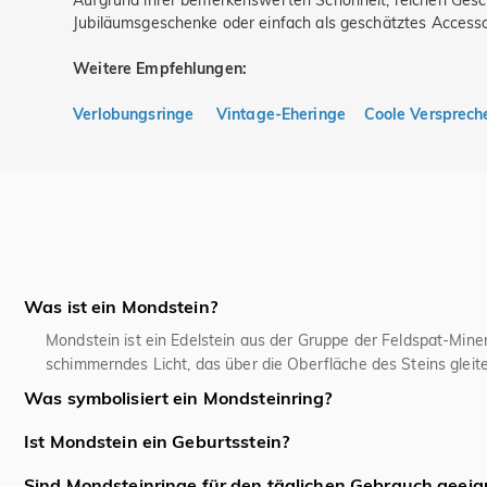
Aufgrund ihrer bemerkenswerten Schönheit, reichen Gesch
Jubiläumsgeschenke oder einfach als geschätztes Accessoir
Weitere Empfehlungen:
Verlobungsringe
Vintage-Eheringe
Coole Versprech
Was ist ein Mondstein?
Mondstein ist ein Edelstein aus der Gruppe der Feldspat-Mine
schimmerndes Licht, das über die Oberfläche des Steins gleit
Was symbolisiert ein Mondsteinring?
Mondsteinringe werden oft mit Intuition, emotionalem Gleichg
Ist Mondstein ein Geburtsstein?
Wachstum und Harmonie. Er gilt auch als der Stein der neuen
Ja, Mondstein ist einer der offiziellen modernen Monatsstein
Sind Mondsteinringe für den täglichen Gebrauch geeig