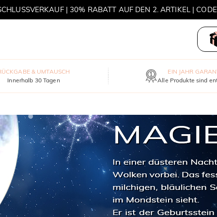
HLUSSVERKAUF | 30% RABATT AUF DEN 2. ARTIKEL | COD
MOVE MY WAY | 3 KAUFEN, HALSKETTE GRATIS
RÜCKGABE & UMTAUSCH
EIN JAHR GARAN
Innerhalb 30 Tagen
Alle Produkte sind en