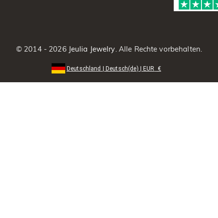
© 2014 - 2026
Jeulia Jewelry
. Alle Rechte vorbehalten.
Deutschland
|
Deutsch(de)
|
EUR
€