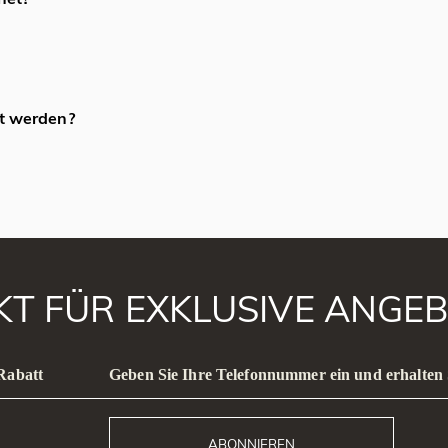
as ihn im Vergleich zu Diamanten oder Saphiren relativ weich macht
ntakt mit Chemikalien oder Wasser geschützt werden, um Beschädig
en, pfirsichfarbenen, rosa, grünen und blauen Varianten. Die begehr
.
ein lebhaftes blaues Schimmern oder Blitzlicht (Adulareszenz) auf ei
t werden?
iamanten oder Saphire, wählen viele Menschen sie aufgrund ihrer S
 einem schlagarmen Lebensstil oder wenn sie in schützenden Fassung
 Verbindung gebracht, da er mit Wasserzeichen und emotionaler Tiefe a
AKT FÜR EXKLUSIVE ANGEB
 Rabatt
Geben Sie Ihre Telefonnummer ein und erhalten 
ABONNIEREN