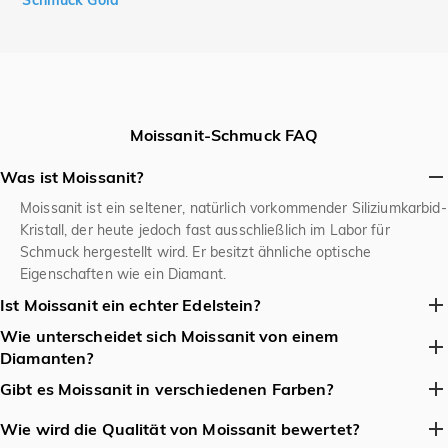
Moissanit-Schmuck FAQ
Was ist Moissanit?
Moissanit ist ein seltener, natürlich vorkommender Siliziumkarbid-
Kristall, der heute jedoch fast ausschließlich im Labor für
Schmuck hergestellt wird. Er besitzt ähnliche optische
Eigenschaften wie ein Diamant.
Ist Moissanit ein echter Edelstein?
Wie unterscheidet sich Moissanit von einem
Ja, Moissanit ist ein echter (synthetischer) Edelstein mit eigenen
Diamanten?
chemischen und physikalischen Eigenschaften. Er ist kein
Diamant-Imitat wie Zirkonia.
Moissanit unterscheidet sich von Diamanten optisch durch sein
Gibt es Moissanit in verschiedenen Farben?
stärkeres Feuer (bunte Lichtbrechung) und mögliche
Ja, die häufigste und beliebteste Farbe ist farblos (D-F Diamant-
Doppelbrechung, physikalisch als Siliziumkarbid mit etwas
Wie wird die Qualität von Moissanit bewertet?
Äquivalent). Es gibt ihn auch in dezenten Tönen wie Hellgelb,
geringerer Härte (9,25 vs. 10 Mohs) aber gleicher