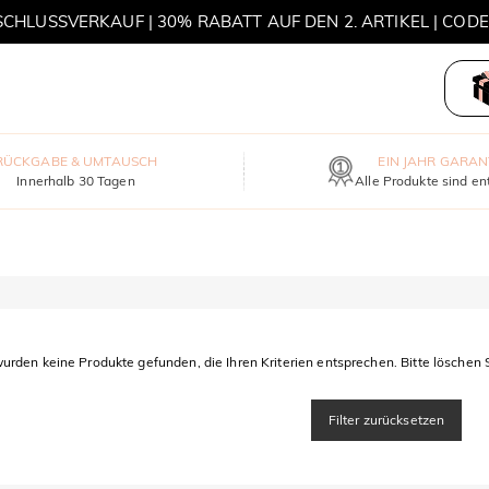
HLUSSVERKAUF | 30% RABATT AUF DEN 2. ARTIKEL | COD
MOVE MY WAY | 3 KAUFEN, HALSKETTE GRATIS
RÜCKGABE & UMTAUSCH
EIN JAHR GARAN
Innerhalb 30 Tagen
Alle Produkte sind en
urden keine Produkte gefunden, die Ihren Kriterien entsprechen. Bitte löschen S
Filter zurücksetzen