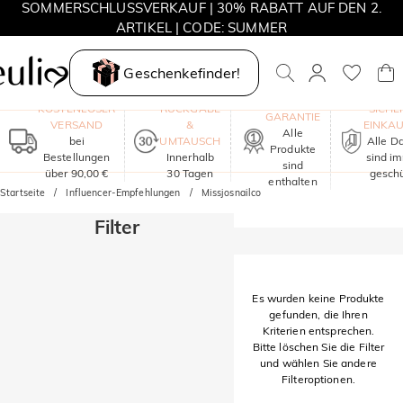
SOMMERSCHLUSSVERKAUF | 30% RABATT AUF DEN 2.
ARTIKEL | CODE: SUMMER
MOVE MY WAY | 3 KAUFEN, HALSKETTE GRATIS
Geschenkefinder!
EIN JAHR
KOSTENLOSER
RÜCKGABE
SICHE
GARANTIE
VERSAND
&
EINKA
Alle
bei
UMTAUSCH
Alle D
Produkte
Bestellungen
Innerhalb
sind i
sind
über 90,00 €
30 Tagen
geschü
enthalten
Startseite
Influencer-Empfehlungen
Missjosnailco
Filter
Es wurden keine Produkte
gefunden, die Ihren
Kriterien entsprechen.
Bitte löschen Sie die Filter
und wählen Sie andere
Filteroptionen.