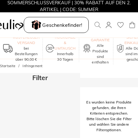
SOMMERSCHLUSSVERKAUF | 30% RABATT AUF DEN 2.
ARTIKEL | CODE: SUMMER
MOVE MY WAY | 3 KAUFEN, HALSKETTE GRATIS
Geschenkefinder!
EIN JAHR
KOSTENLOSER
RÜCKGABE
SICHE
GARANTIE
VERSAND
&
EINKA
Alle
bei
UMTAUSCH
Alle D
Produkte
Bestellungen
Innerhalb
sind i
sind
über 90,00 €
30 Tagen
geschü
enthalten
Startseite
Infringement
Filter
Es wurden keine Produkte
gefunden, die Ihren
Kriterien entsprechen.
Bitte löschen Sie die Filter
und wählen Sie andere
Filteroptionen.