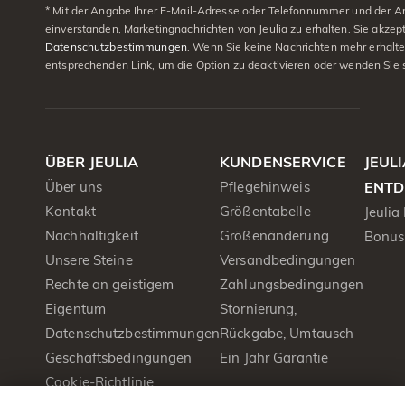
* Mit der Angabe Ihrer E-Mail-Adresse oder Telefonnummer und der A
einverstanden, Marketingnachrichten von Jeulia zu erhalten. Sie akzep
Datenschutzbestimmungen
. Wenn Sie keine Nachrichten mehr erhalt
entsprechenden Link, um die Option zu deaktivieren oder wenden Sie 
ÜBER JEULIA
KUNDENSERVICE
JEUL
Über uns
Pflegehinweis
ENTD
Kontakt
Größentabelle
Jeulia
Nachhaltigkeit
Größenänderung
Bonus
Unsere Steine
Versandbedingungen
Rechte an geistigem
Zahlungsbedingungen
Eigentum
Stornierung,
Datenschutzbestimmungen
Rückgabe, Umtausch
Geschäftsbedingungen
Ein Jahr Garantie
Cookie-Richtlinie