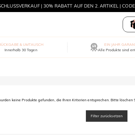
HLUSSVERKAUF | 30% RABATT AUF DEN 2. ARTIKEL | COD
MOVE MY WAY | 3 KAUFEN, HALSKETTE GRATIS
RÜCKGABE & UMTAUSCH
EIN JAHR GARAN
Innerhalb 30 Tagen
Alle Produkte sind en
urden keine Produkte gefunden, die Ihren Kriterien entsprechen. Bitte löschen S
Filter zurücksetzen