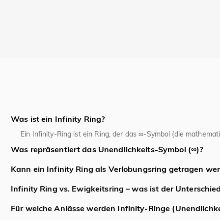
Was ist ein Infinity Ring?
Ein Infinity-Ring ist ein Ring, der das ∞-Symbol (die mathema
Was repräsentiert das Unendlichkeits-Symbol (∞)?
Es repräsentiert Endlosigkeit, ewige Liebe, unendliche Möglic
Kann ein Infinity Ring als Verlobungsring getragen we
Ja, ein Infinity-Ring kann absolut als Verlobungsring getrage
Infinity Ring vs. Ewigkeitsring – was ist der Unterschie
Paare.
Der Hauptunterschied liegt im Design: Ein Ewigkeitsring weis
Für welche Anlässe werden Infinity-Ringe (Unendlichke
mathematische Symbol für Unendlichkeit (∞) in sein Design in