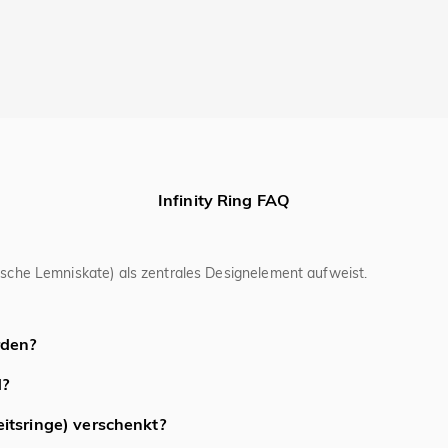
Infinity Ring FAQ
tische Lemniskate) als zentrales Designelement aufweist.
hkeiten oder eine unzerbrechliche Verbindung.
rden?
n werden – er symbolisiert ewige Liebe und Verbundenheit und ist somi
d?
t eine durchgehende Reihe von Edelsteinen (oft Diamanten) entlang 
itsringe) verschenkt?
tegriert, wobei das Symbol selbst Ewigkeit repräsentiert. Beide Rin