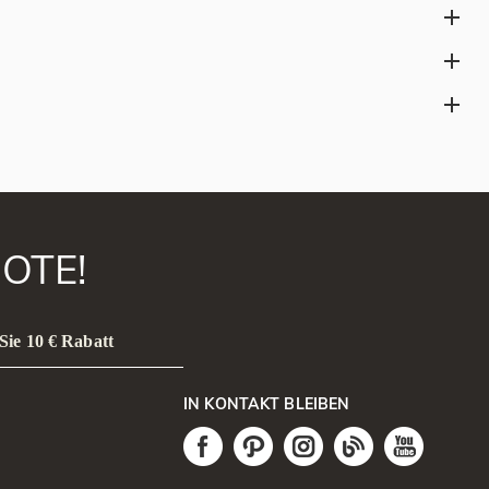
echensringe oder zur Feier von Freundschaften, familiären
steinen entlang des Unendlichkeitssymbols verziert.
zufügen von Steinen (Diamanten, Geburtssteine) oder Anpassen der
lien und Stöße, bewahren Sie ihn separat auf, um Kratzer zu
OTE!
Sie 10 € Rabatt
IN KONTAKT BLEIBEN