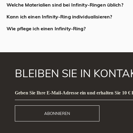
Infinity-Ringe werden typischerweise zu Anlässen wie Verlob
Ewigkeitsring steht für einen ungebrochenen Kreis der Liebe, 
Welche Materialien sind bei Infinity-Ringen üblich?
Bindungen und persönlichen Meilensteinen verschenkt.
Häufige Materialien für Infinity-Ringe sind Weiß, Gelb oder Ro
Kann ich einen Infinity-Ring individualisieren?
Ja, Infinity-Ringe können oft individualisiert werden – zum B
Wie pflege ich einen Infinity-Ring?
Designstärke und -form des ∞-Symbols.
Um einen Infinity-Ring zu pflegen, reinigen Sie ihn sanft mi
verhindern, und lassen Sie ihn professionell überprüfen, wenn 
BLEIBEN SIE IN KONT
Geben Sie Ihre E-Mail-Adresse ein und erhalten Sie 10 €
ABONNIEREN