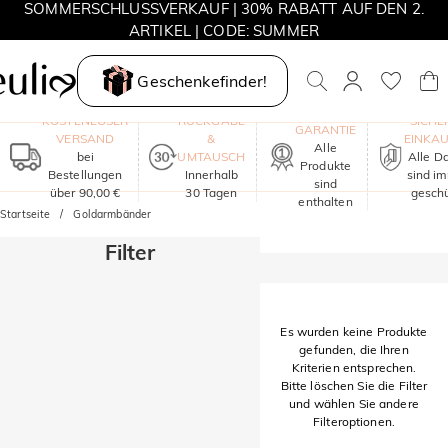
SOMMERSCHLUSSVERKAUF | 30% RABATT AUF DEN 2.
ARTIKEL | CODE: SUMMER
MOVE MY WAY | 3 KAUFEN, HALSKETTE GRATIS
Geschenkefinder!
EIN JAHR
KOSTENLOSER
RÜCKGABE
SICHE
GARANTIE
VERSAND
&
EINKA
Alle
bei
UMTAUSCH
Alle D
Produkte
Bestellungen
Innerhalb
sind i
sind
über 90,00 €
30 Tagen
geschü
enthalten
Startseite
Goldarmbänder
Filter
Es wurden keine Produkte
gefunden, die Ihren
Kriterien entsprechen.
Bitte löschen Sie die Filter
und wählen Sie andere
Filteroptionen.