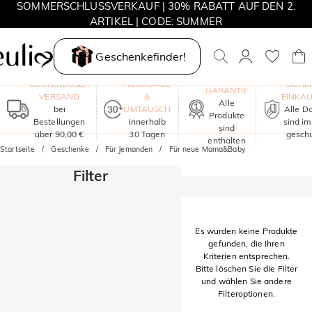
SOMMERSCHLUSSVERKAUF | 30% RABATT AUF DEN 2.
ARTIKEL | CODE: SUMMER
MOVE MY WAY | 3 KAUFEN, HALSKETTE GRATIS
Geschenkefinder!
EIN JAHR
KOSTENLOSER
RÜCKGABE
SICHE
GARANTIE
VERSAND
&
EINKA
Alle
bei
UMTAUSCH
Alle D
Produkte
Bestellungen
Innerhalb
sind i
sind
über 90,00 €
30 Tagen
geschü
enthalten
Startseite
Geschenke
Für Jemanden
Für neue Mama&Baby
Filter
Es wurden keine Produkte
gefunden, die Ihren
Kriterien entsprechen.
Bitte löschen Sie die Filter
und wählen Sie andere
Filteroptionen.