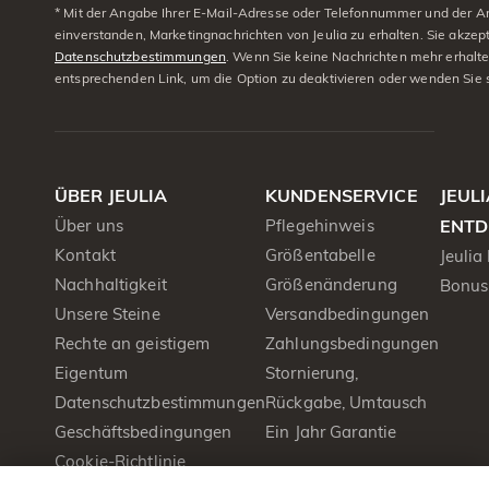
* Mit der Angabe Ihrer E-Mail-Adresse oder Telefonnummer und der A
einverstanden, Marketingnachrichten von Jeulia zu erhalten. Sie akzep
Datenschutzbestimmungen
. Wenn Sie keine Nachrichten mehr erhalt
entsprechenden Link, um die Option zu deaktivieren oder wenden Sie 
ÜBER JEULIA
KUNDENSERVICE
JEUL
Über uns
Pflegehinweis
ENTD
Kontakt
Größentabelle
Jeulia
Nachhaltigkeit
Größenänderung
Bonus
Unsere Steine
Versandbedingungen
Rechte an geistigem
Zahlungsbedingungen
Eigentum
Stornierung,
Datenschutzbestimmungen
Rückgabe, Umtausch
Geschäftsbedingungen
Ein Jahr Garantie
Cookie-Richtlinie