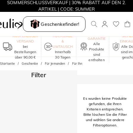
SOMMERSCHLUSSVERKAUF | 30% RABATT AUF DEN 2.
ARTIKEL | CODE: SUMMER
MOVE MY WAY | 3 KAUFEN, HALSKETTE GRATIS
Geschenkefinder!
EIN JAHR
KOSTENLOSER
RÜCKGABE
SICHE
GARANTIE
VERSAND
&
EINKA
Alle
bei
UMTAUSCH
Alle D
Produkte
Bestellungen
Innerhalb
sind i
sind
über 90,00 €
30 Tagen
geschü
enthalten
Startseite
Geschenke
Für Jemanden
Für Ihn
Filter
Es wurden keine Produkte
gefunden, die Ihren
Kriterien entsprechen.
Bitte löschen Sie die Filter
und wählen Sie andere
Filteroptionen.