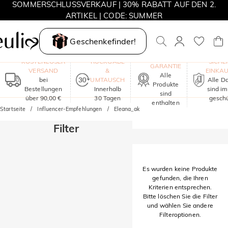
SOMMERSCHLUSSVERKAUF | 30% RABATT AUF DEN 2.
ARTIKEL | CODE: SUMMER
MOVE MY WAY | 3 KAUFEN, HALSKETTE GRATIS
Geschenkefinder!
EIN JAHR
KOSTENLOSER
RÜCKGABE
SICHE
GARANTIE
VERSAND
&
EINKA
Alle
bei
UMTAUSCH
Alle D
Produkte
Bestellungen
Innerhalb
sind i
sind
über 90,00 €
30 Tagen
geschü
enthalten
Startseite
Influencer-Empfehlungen
Eleana_ak
Filter
Es wurden keine Produkte
gefunden, die Ihren
Kriterien entsprechen.
Bitte löschen Sie die Filter
und wählen Sie andere
Filteroptionen.