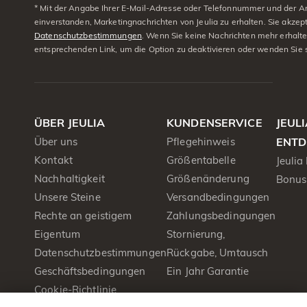
* Mit der Angabe Ihrer E-Mail-Adresse oder Telefonnummer und der A
einverstanden, Marketingnachrichten von Jeulia zu erhalten. Sie akzep
Datenschutzbestimmungen
. Wenn Sie keine Nachrichten mehr erhalt
entsprechenden Link, um die Option zu deaktivieren oder wenden Sie 
ÜBER JEULIA
KUNDENSERVICE
JEUL
Über uns
Pflegehinweis
ENTD
Kontakt
Größentabelle
Jeulia
Nachhaltigkeit
Größenänderung
Bonus
Unsere Steine
Versandbedingungen
Rechte an geistigem
Zahlungsbedingungen
Eigentum
Stornierung,
Datenschutzbestimmungen
Rückgabe, Umtausch
Geschäftsbedingungen
Ein Jahr Garantie
Cookie-Richtlinie