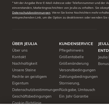
* Mit der Angabe Ihrer E-Mail-Adresse oder Telefonnummer und der A
einverstanden, Marketingnachrichten von Jeulia zu erhalten. Sie akzep
Datenschutzbestimmungen
. Wenn Sie keine Nachrichten mehr erhalt
entsprechenden Link, um die Option zu deaktivieren oder wenden Sie 
ÜBER JEULIA
KUNDENSERVICE
JEUL
Über uns
Pflegehinweis
ENTD
Kontakt
Größentabelle
Jeulia
Nachhaltigkeit
Größenänderung
Bonus
Unsere Steine
Versandbedingungen
Rechte an geistigem
Zahlungsbedingungen
Eigentum
Stornierung,
Datenschutzbestimmungen
Rückgabe, Umtausch
Geschäftsbedingungen
Ein Jahr Garantie
Cookie-Richtlinie