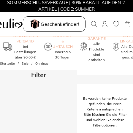
SOMMERSCHLUSSVERKAUF | 30% RABATT AUF DEN 2.
ARTIKEL | CODE: SUMMER
MOVE MY WAY | 3 KAUFEN, HALSKETTE GRATIS
Geschenkefinder!
EIN JAHR
KOSTENLOSER
RÜCKGABE
SICHE
GARANTIE
VERSAND
&
EINKA
Alle
bei
UMTAUSCH
Alle D
Produkte
Bestellungen
Innerhalb
sind i
sind
über 90,00 €
30 Tagen
geschü
enthalten
Startseite
Sale
Ohrringe
Filter
Es wurden keine Produkte
gefunden, die Ihren
Kriterien entsprechen.
Bitte löschen Sie die Filter
und wählen Sie andere
Filteroptionen.