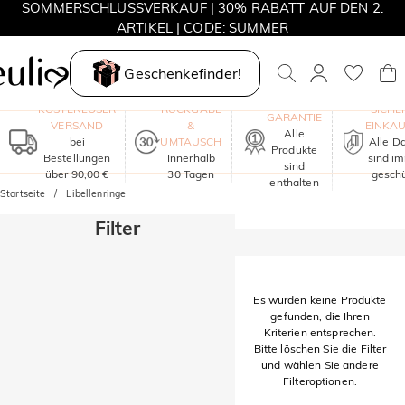
SOMMERSCHLUSSVERKAUF | 30% RABATT AUF DEN 2.
ARTIKEL | CODE: SUMMER
MOVE MY WAY | 3 KAUFEN, HALSKETTE GRATIS
Geschenkefinder!
EIN JAHR
KOSTENLOSER
RÜCKGABE
SICHE
GARANTIE
VERSAND
&
EINKA
Alle
bei
UMTAUSCH
Alle D
Produkte
Bestellungen
Innerhalb
sind i
sind
über 90,00 €
30 Tagen
geschü
enthalten
Startseite
Libellenringe
Filter
Es wurden keine Produkte
gefunden, die Ihren
Kriterien entsprechen.
Bitte löschen Sie die Filter
und wählen Sie andere
Filteroptionen.