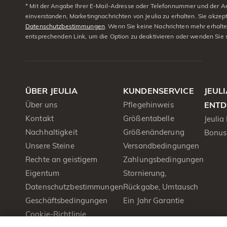
* Mit der Angabe Ihrer E-Mail-Adresse oder Telefonnummer und der A
einverstanden, Marketingnachrichten von Jeulia zu erhalten. Sie akzep
Datenschutzbestimmungen
. Wenn Sie keine Nachrichten mehr erhalt
entsprechenden Link, um die Option zu deaktivieren oder wenden Sie 
ÜBER JEULIA
KUNDENSERVICE
JEUL
Über uns
Pflegehinweis
ENTD
Kontakt
Größentabelle
Jeulia
Nachhaltigkeit
Größenänderung
Bonus
Unsere Steine
Versandbedingungen
Rechte an geistigem
Zahlungsbedingungen
Eigentum
Stornierung,
Datenschutzbestimmungen
Rückgabe, Umtausch
Geschäftsbedingungen
Ein Jahr Garantie
Cookie-Richtlinie