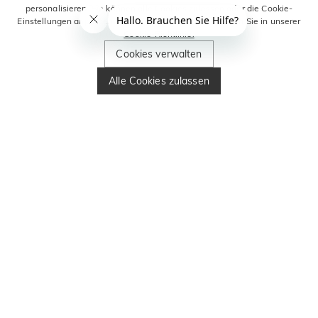
personalisieren. Sie können alle Cookies zulassen oder die Cookie-
Einstellungen anpassen. Weitere Informationen erhalten Sie in unserer
Cookie-Richtlinie.
Cookies verwalten
Alle Cookies zulassen
Claddagh Ring
Der Claddagh-Ring ist ein traditionelles irisches
Schmuckstück, das als tiefgründiges Symbol für Liebe,
Loyalität und Freundschaft steht. Ursprünglich aus dem
historischen Fischerdorf Claddagh in Galway stammend,
trägt dieser Ring eine reiche Kulturgeschichte in sich, die sich
in seinem unverwechselbaren Design zeigt: zwei Hände, die
ein gekröntes Herz halten. Jedes Element hat eine
spezifische, zeitlose Bedeutung: Das Herz repräsentiert die
Liebe, die Hände symbolisieren Freundschaft und die Krone
steht für Loyalität. Dies macht den Ring zu einem
geschätzten Sinnbild für dauerhafte Verbundenheit und tiefe