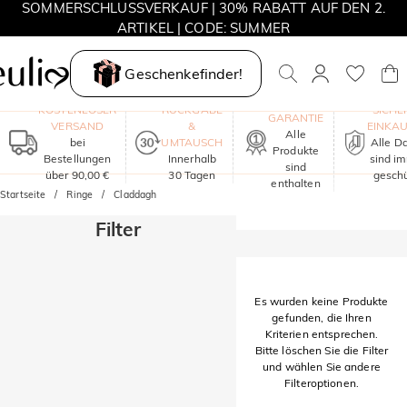
SOMMERSCHLUSSVERKAUF | 30% RABATT AUF DEN 2.
ARTIKEL | CODE: SUMMER
MOVE MY WAY | 3 KAUFEN, HALSKETTE GRATIS
Geschenkefinder!
EIN JAHR
KOSTENLOSER
RÜCKGABE
SICHE
GARANTIE
VERSAND
&
EINKA
Alle
bei
UMTAUSCH
Alle D
Produkte
Bestellungen
Innerhalb
sind i
sind
über 90,00 €
30 Tagen
geschü
enthalten
Startseite
Ringe
Claddagh
Filter
Es wurden keine Produkte
gefunden, die Ihren
Kriterien entsprechen.
Bitte löschen Sie die Filter
und wählen Sie andere
Filteroptionen.