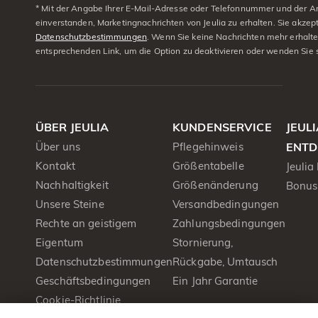
* Mit der Angabe Ihrer E-Mail-Adresse oder Telefonnummer und der A
einverstanden, Marketingnachrichten von Jeulia zu erhalten. Sie akzep
Datenschutzbestimmungen
. Wenn Sie keine Nachrichten mehr erhalt
entsprechenden Link, um die Option zu deaktivieren oder wenden Sie 
ÜBER JEULIA
KUNDENSERVICE
JEUL
Über uns
Pflegehinweis
ENTD
Kontakt
Größentabelle
Jeulia
Nachhaltigkeit
Größenänderung
Bonus
Unsere Steine
Versandbedingungen
Rechte an geistigem
Zahlungsbedingungen
Eigentum
Stornierung,
Datenschutzbestimmungen
Rückgabe, Umtausch
Geschäftsbedingungen
Ein Jahr Garantie
Cookie-Richtlinie