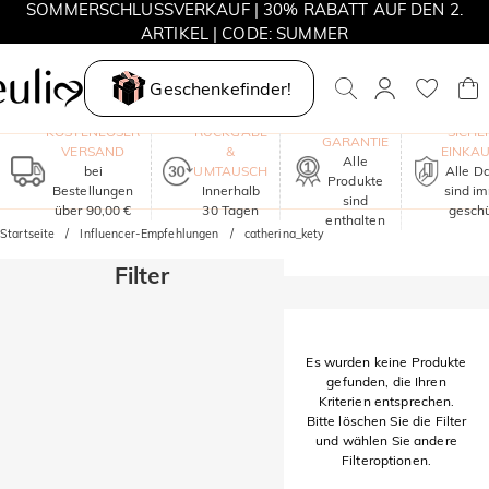
SOMMERSCHLUSSVERKAUF | 30% RABATT AUF DEN 2.
ARTIKEL | CODE: SUMMER
MOVE MY WAY | 3 KAUFEN, HALSKETTE GRATIS
Geschenkefinder!
EIN JAHR
KOSTENLOSER
RÜCKGABE
SICHE
GARANTIE
VERSAND
&
EINKA
Alle
bei
UMTAUSCH
Alle D
Produkte
Bestellungen
Innerhalb
sind i
sind
über 90,00 €
30 Tagen
geschü
enthalten
Startseite
Influencer-Empfehlungen
catherina_kety
Filter
Es wurden keine Produkte
gefunden, die Ihren
Kriterien entsprechen.
Bitte löschen Sie die Filter
und wählen Sie andere
Filteroptionen.