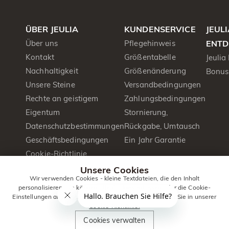
ÜBER JEULIA
KUNDENSERVICE
JEUL
Über uns
Pflegehinweis
ENTD
Kontakt
Größentabelle
Jeulia
Nachhaltigkeit
Größenänderung
Bonus
Unsere Steine
Versandbedingungen
Rechte an geistigem
Zahlungsbedingungen
Eigentum
Stornierung,
Datenschutzbestimmungen
Rückgabe, Umtausch
Geschäftsbedingungen
Ein Jahr Garantie
Cookie-Richtlinie
Presse&PR
Unsere Cookies
Wir verwenden Cookies - kleine Textdateien, die den Inhalt
Produktbroschüre
personalisieren. Sie können alle Cookies zulassen oder die Cookie-
Einstellungen anpassen. Weitere Informationen erhalten Sie in unserer
Cookie-Richtlinie.
© 2014 -
Jeulia
. Alle Rechte
Cookies verwalten
2026
Jewelry
vorbehalten.