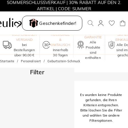
SOMMERSCHLUSSVERKAUF | 30% RABATT AUF DEN 2.
ARTIKEL | CODE: SUMMER
MOVE MY WAY | 3 KAUFEN, HALSKETTE GRATIS
Geschenkefinder!
EIN JAHR
KOSTENLOSER
RÜCKGABE
SICHE
GARANTIE
VERSAND
&
EINKA
Alle
bei
UMTAUSCH
Alle D
Produkte
Bestellungen
Innerhalb
sind i
sind
über 90,00 €
30 Tagen
geschü
enthalten
Startseite
Personalisiert
Geburtsstein-Schmuck
Filter
Es wurden keine Produkte
gefunden, die Ihren
Kriterien entsprechen.
Bitte löschen Sie die Filter
und wählen Sie andere
Filteroptionen.