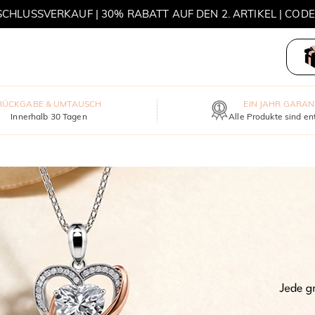
HLUSSVERKAUF | 30% RABATT AUF DEN 2. ARTIKEL | COD
MOVE MY WAY | 3 KAUFEN, HALSKETTE GRATIS
RÜCKGABE & UMTAUSCH
EIN JAHR GARAN
Innerhalb 30 Tagen
Alle Produkte sind en